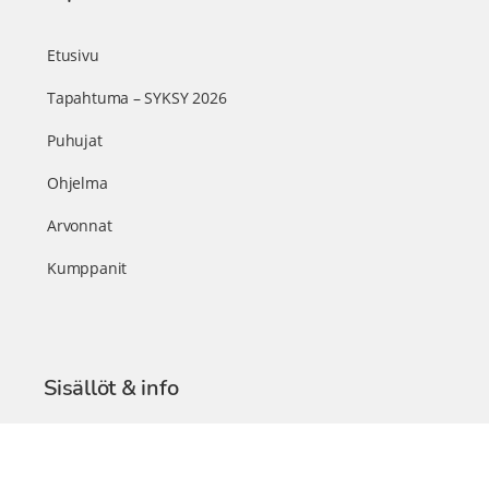
Etusivu
Tapahtuma – SYKSY 2026
Puhujat
Ohjelma
Arvonnat
Kumppanit
Sisällöt & info
TerveysSummit Podcast