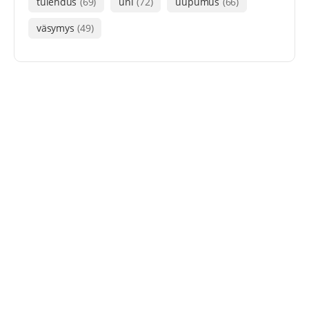
tulehdus
(69)
uni
(72)
uupumus
(66)
väsymys
(49)