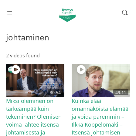
johtaminen
2 videos found
30:54
49:11
Miksi oleminen on
Kuinka elää
tärkeämpää kuin
omannäköistä elämää
tekeminen? Olemisen
ja voida paremmin –
voima lähtee itsensä
Ilkka Koppelomäki –
johtamisesta ja
Itsensä johtamisen