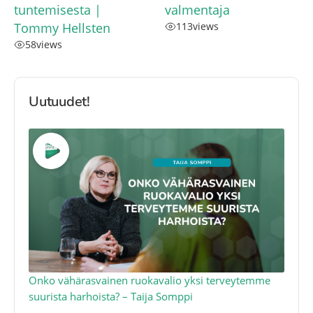
tuntemisesta |
valmentaja
Tommy Hellsten
113
views
58
views
Uutuudet!
a
Onko vähärasvainen ruokavalio yksi terveytemme
Ko
suurista harhoista? – Taija Somppi
tod