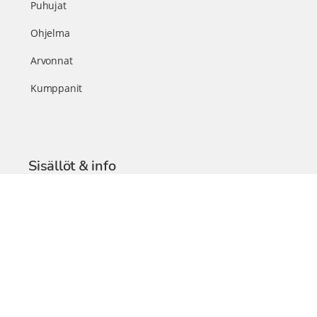
Puhujat
Ohjelma
Arvonnat
Kumppanit
Sisällöt & info
TerveysSummit Podcast
Blogi – Artikkelit
Liity VIP-jäseneksi
VIP-videokirjasto