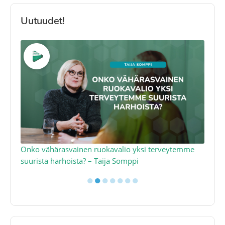
Uutuudet!
a
Onko vähärasvainen ruokavalio yksi terveytemme
Ko
suurista harhoista? – Taija Somppi
tod
●
●
●
●
●
●
●