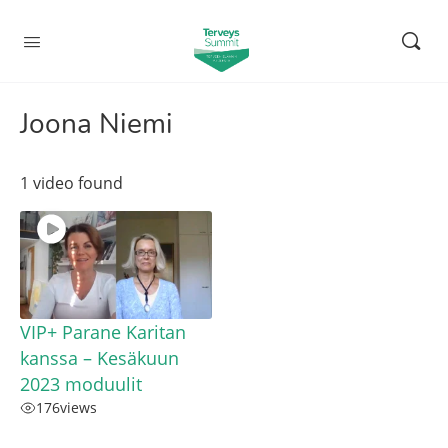
Joona Niemi
1 video found
VIP+ Parane Karitan
kanssa – Kesäkuun
2023 moduulit
176
views