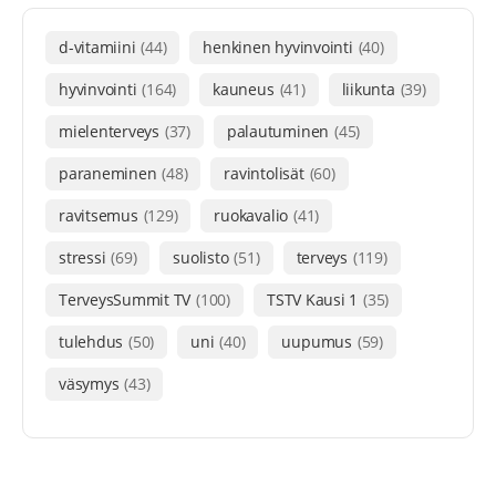
d-vitamiini
(44)
henkinen hyvinvointi
(40)
hyvinvointi
(164)
kauneus
(41)
liikunta
(39)
mielenterveys
(37)
palautuminen
(45)
paraneminen
(48)
ravintolisät
(60)
ravitsemus
(129)
ruokavalio
(41)
stressi
(69)
suolisto
(51)
terveys
(119)
TerveysSummit TV
(100)
TSTV Kausi 1
(35)
tulehdus
(50)
uni
(40)
uupumus
(59)
väsymys
(43)