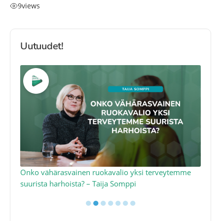
9
views
Uutuudet!
a
Onko vähärasvainen ruokavalio yksi terveytemme
Ko
suurista harhoista? – Taija Somppi
tod
●
●
●
●
●
●
●