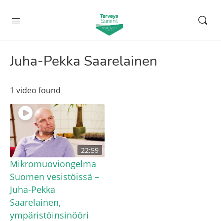
Juha-Pekka Saarelainen
1 video found
22:59
Mikromuoviongelma
Suomen vesistöissä –
Juha-Pekka
Saarelainen,
ympäristöinsinööri