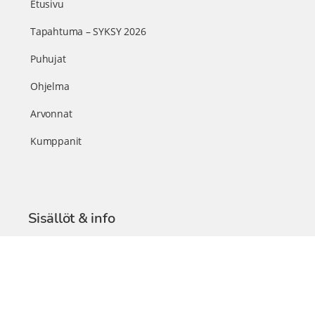
Etusivu
Tapahtuma – SYKSY 2026
Puhujat
Ohjelma
Arvonnat
Kumppanit
Sisällöt & info
TerveysSummit Podcast
Blogi – Artikkelit
Liity VIP-jäseneksi