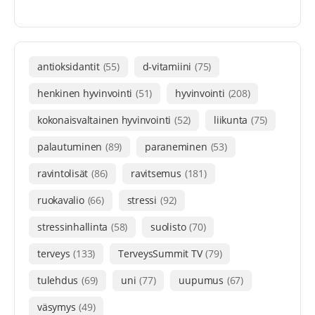
antioksidantit
(55)
d-vitamiini
(75)
henkinen hyvinvointi
(51)
hyvinvointi
(208)
kokonaisvaltainen hyvinvointi
(52)
liikunta
(75)
palautuminen
(89)
paraneminen
(53)
ravintolisät
(86)
ravitsemus
(181)
ruokavalio
(66)
stressi
(92)
stressinhallinta
(58)
suolisto
(70)
terveys
(133)
TerveysSummit TV
(79)
tulehdus
(69)
uni
(77)
uupumus
(67)
väsymys
(49)