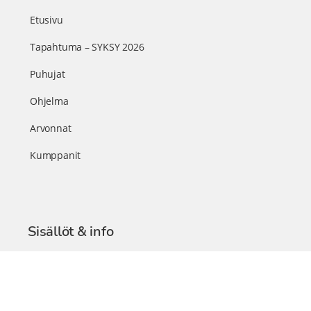
Etusivu
Tapahtuma – SYKSY 2026
Puhujat
Ohjelma
Arvonnat
Kumppanit
Sisällöt & info
TerveysSummit Podcast
Blogi – Artikkelit