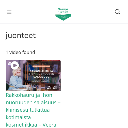
juonteet
1 video found
29:20
Rakkohauru ja ihon
nuoruuden salaisuus –
kliinisesti tutkittua
kotimaista
kosmetiikkaa – Veera