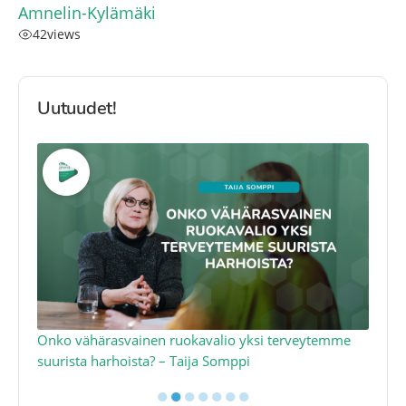
Amnelin-Kylämäki
42
views
Uutuudet!
a
Onko vähärasvainen ruokavalio yksi terveytemme
Ko
suurista harhoista? – Taija Somppi
tod
●
●
●
●
●
●
●