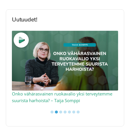
Uutuudet!
a
Onko vähärasvainen ruokavalio yksi terveytemme
Ko
suurista harhoista? – Taija Somppi
tod
●
●
●
●
●
●
●