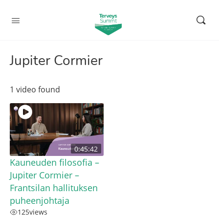
Jupiter Cormier
1 video found
0:45:42
Kauneuden filosofia –
Jupiter Cormier –
Frantsilan hallituksen
puheenjohtaja
125
views