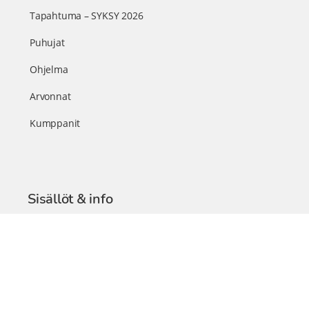
Tapahtuma – SYKSY 2026
Puhujat
Ohjelma
Arvonnat
Kumppanit
Sisällöt & info
TerveysSummit Podcast
Blogi – Artikkelit
Liity VIP-jäseneksi