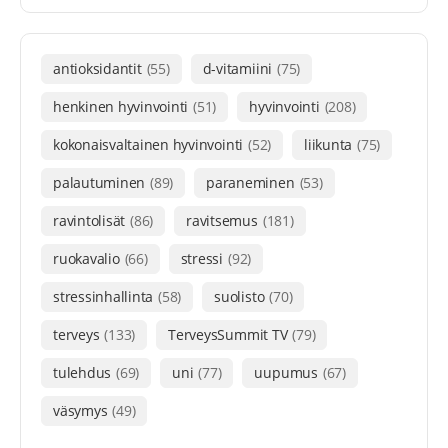
antioksidantit
(55)
d-vitamiini
(75)
henkinen hyvinvointi
(51)
hyvinvointi
(208)
kokonaisvaltainen hyvinvointi
(52)
liikunta
(75)
palautuminen
(89)
paraneminen
(53)
ravintolisät
(86)
ravitsemus
(181)
ruokavalio
(66)
stressi
(92)
stressinhallinta
(58)
suolisto
(70)
terveys
(133)
TerveysSummit TV
(79)
tulehdus
(69)
uni
(77)
uupumus
(67)
väsymys
(49)