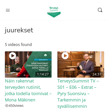
juurekset
5 videos found
1:14:27
24:37
Näin rakennat
TerveysSummit TV –
terveyden rutiinit,
S01 – E06 – Extrat –
jotka todella toimivat –
Pyry Suonsivu –
Mona Mäkinen
Tarkemmin ja
450
views
syvällisemmin