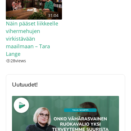
31:04
Näin pääset liikkeelle
vihermehujen
virkistävään
maailmaan – Tara
Lange
28
views
Uutuudet!