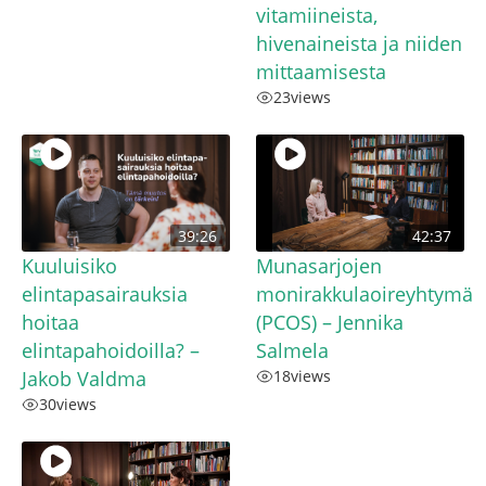
vitamiineista,
hivenaineista ja niiden
mittaamisesta
23
views
39:26
42:37
Kuuluisiko
Munasarjojen
elintapasairauksia
monirakkulaoireyhtymä
hoitaa
(PCOS) – Jennika
elintapahoidoilla? –
Salmela
Jakob Valdma
18
views
30
views