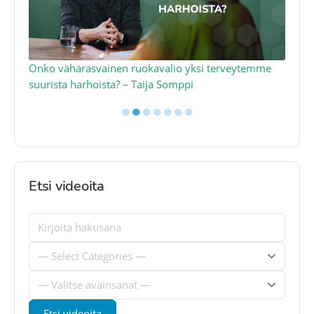
a
Onko vähärasvainen ruokavalio yksi terveytemme
Ko
suurista harhoista? – Taija Somppi
tod
●
●
●
●
●
●
●
Etsi videoita