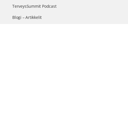
TerveysSummit Podcast
Blogi – Artikkelit
Liity VIP-jäseneksi
VIP-videokirjasto
FAQ – Usein kysyttyä
Yhteys & palautteet
Tiimi