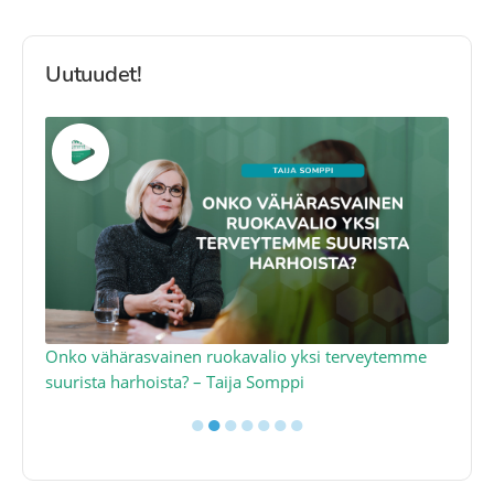
Uutuudet!
a
Onko vähärasvainen ruokavalio yksi terveytemme
Ko
suurista harhoista? – Taija Somppi
tod
●
●
●
●
●
●
●