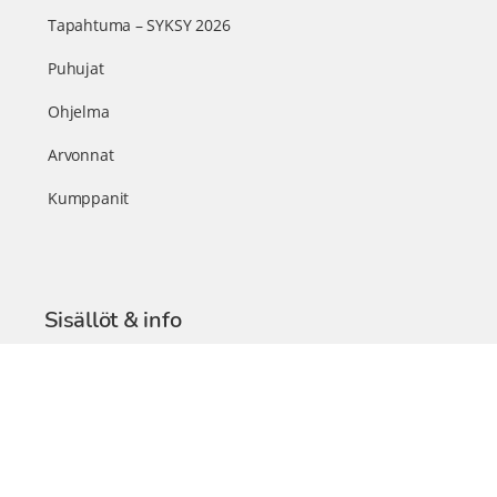
Tapahtuma – SYKSY 2026
Puhujat
Ohjelma
Arvonnat
Kumppanit
Sisällöt & info
TerveysSummit Podcast
Blogi – Artikkelit
Liity VIP-jäseneksi