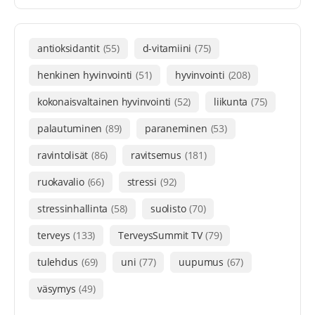
antioksidantit
(55)
d-vitamiini
(75)
henkinen hyvinvointi
(51)
hyvinvointi
(208)
kokonaisvaltainen hyvinvointi
(52)
liikunta
(75)
palautuminen
(89)
paraneminen
(53)
ravintolisät
(86)
ravitsemus
(181)
ruokavalio
(66)
stressi
(92)
stressinhallinta
(58)
suolisto
(70)
terveys
(133)
TerveysSummit TV
(79)
tulehdus
(69)
uni
(77)
uupumus
(67)
väsymys
(49)