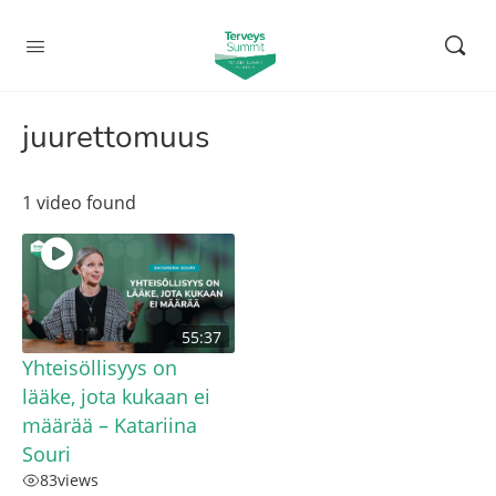
juurettomuus
1 video found
55:37
Yhteisöllisyys on
lääke, jota kukaan ei
määrää – Katariina
Souri
83
views