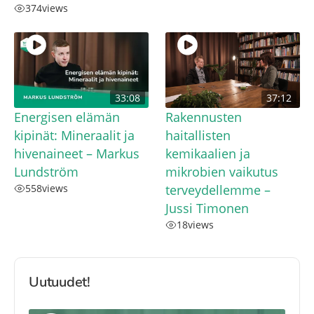
374
views
33:08
37:12
Energisen elämän
Rakennusten
kipinät: Mineraalit ja
haitallisten
hivenaineet – Markus
kemikaalien ja
Lundström
mikrobien vaikutus
558
views
terveydellemme –
Jussi Timonen
18
views
Uutuudet!