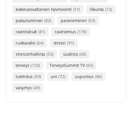
kokonaisvaltainen hyvinvointi
(51)
liikunta
(72)
palautuminen
(82)
paraneminen
(53)
ravintolisät
(81)
ravitsemus
(178)
ruokavalio
(64)
stressi
(91)
stressinhallinta
(55)
suolisto
(68)
terveys
(133)
TerveysSummit TV
(83)
tulehdus
(69)
uni
(72)
uupumus
(66)
väsymys
(49)