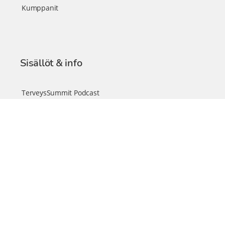
Kumppanit
Sisällöt & info
TerveysSummit Podcast
Blogi – Artikkelit
Liity VIP-jäseneksi
VIP-videokirjasto
FAQ – Usein kysyttyä
Yhteys & palautteet
Tiimi