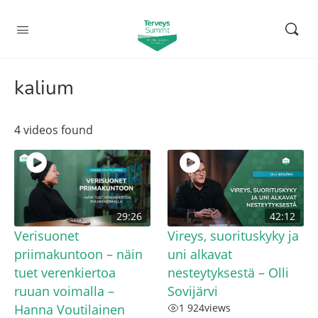
kalium
4 videos found
29:26
42:12
Verisuonet
Vireys, suorituskyky ja
priimakuntoon – näin
uni alkavat
tuet verenkiertoa
nesteytyksestä – Olli
ruuan voimalla –
Sovijärvi
Hanna Voutilainen
1 924
views