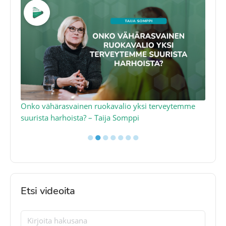
a
Onko vähärasvainen ruokavalio yksi terveytemme
Ko
suurista harhoista? – Taija Somppi
tod
●
●
●
●
●
●
●
Etsi videoita