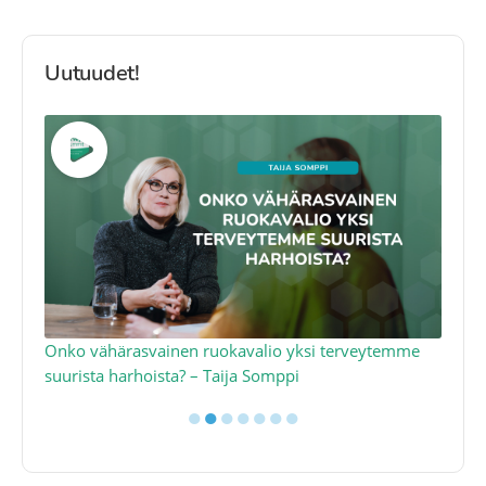
Uutuudet!
a
Onko vähärasvainen ruokavalio yksi terveytemme
Ko
suurista harhoista? – Taija Somppi
tod
●
●
●
●
●
●
●