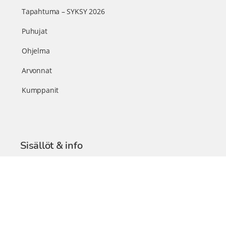
Tapahtuma – SYKSY 2026
Puhujat
Ohjelma
Arvonnat
Kumppanit
Sisällöt & info
TerveysSummit Podcast
Blogi – Artikkelit
Liity VIP-jäseneksi