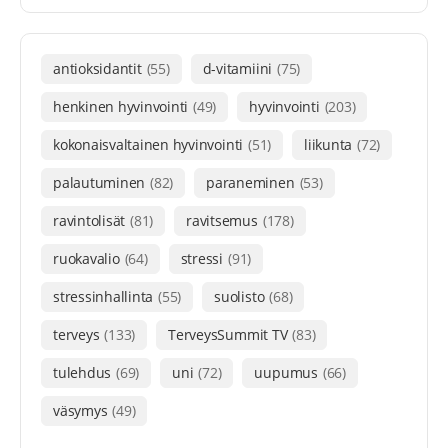
antioksidantit
(55)
d-vitamiini
(75)
henkinen hyvinvointi
(49)
hyvinvointi
(203)
kokonaisvaltainen hyvinvointi
(51)
liikunta
(72)
palautuminen
(82)
paraneminen
(53)
ravintolisät
(81)
ravitsemus
(178)
ruokavalio
(64)
stressi
(91)
stressinhallinta
(55)
suolisto
(68)
terveys
(133)
TerveysSummit TV
(83)
tulehdus
(69)
uni
(72)
uupumus
(66)
väsymys
(49)