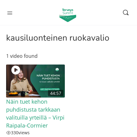
kausiluonteinen ruokavalio
1 video found
44:57
Näin tuet kehon
puhdistusta tarkkaan
valituilla yrteillä – Virpi
Raipala-Cormier
330
views