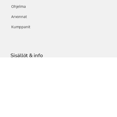
Ohjelma
Arvonnat
Kumppanit
Sisällöt & info
TerveysSummit Podcast
Blogi – Artikkelit
Liity VIP-jäseneksi
VIP-videokirjasto
FAQ – Usein kysyttyä