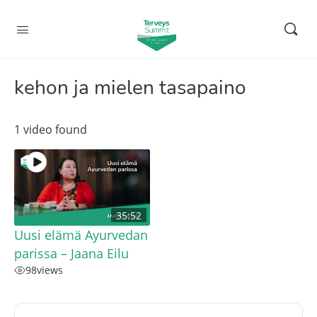
kehon ja mielen tasapaino
1 video found
35:52
Uusi elämä Ayurvedan
parissa – Jaana Eilu
98
views