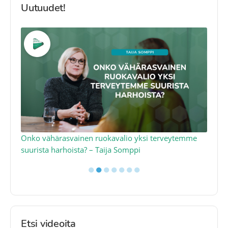
Uutuudet!
a
Onko vähärasvainen ruokavalio yksi terveytemme
Ko
suurista harhoista? – Taija Somppi
tod
●
●
●
●
●
●
●
Etsi videoita