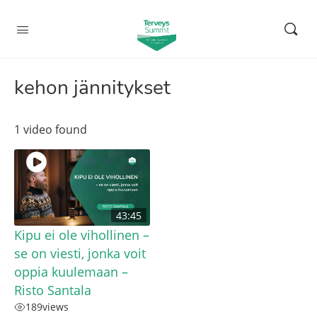
kehon jännitykset
1 video found
43:45
Kipu ei ole vihollinen –
se on viesti, jonka voit
oppia kuulemaan –
Risto Santala
189
views