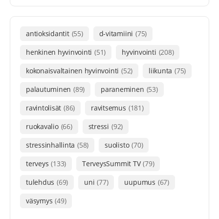
antioksidantit
(55)
d-vitamiini
(75)
henkinen hyvinvointi
(51)
hyvinvointi
(208)
kokonaisvaltainen hyvinvointi
(52)
liikunta
(75)
palautuminen
(89)
paraneminen
(53)
ravintolisät
(86)
ravitsemus
(181)
ruokavalio
(66)
stressi
(92)
stressinhallinta
(58)
suolisto
(70)
terveys
(133)
TerveysSummit TV
(79)
tulehdus
(69)
uni
(77)
uupumus
(67)
väsymys
(49)