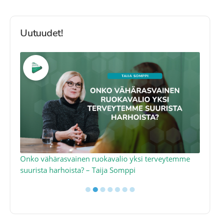
Uutuudet!
a
Onko vähärasvainen ruokavalio yksi terveytemme
Ko
suurista harhoista? – Taija Somppi
tod
●
●
●
●
●
●
●