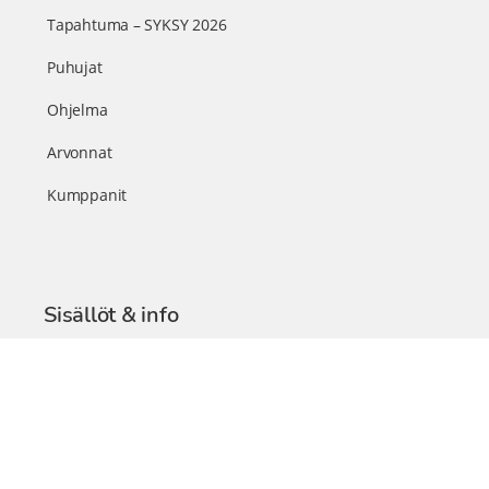
Tapahtuma – SYKSY 2026
Puhujat
Ohjelma
Arvonnat
Kumppanit
Sisällöt & info
TerveysSummit Podcast
Blogi – Artikkelit
Liity VIP-jäseneksi