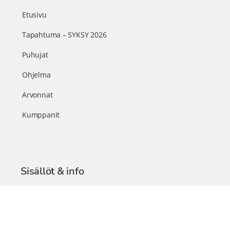
Etusivu
Tapahtuma – SYKSY 2026
Puhujat
Ohjelma
Arvonnat
Kumppanit
Sisällöt & info
TerveysSummit Podcast
Blogi – Artikkelit