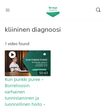
kliininen diagnoosi
1 video found
50:43
Kun punkki puree –
Borrelioosin
varhainen
tunnistaminen ja
luonnollinen hoito –