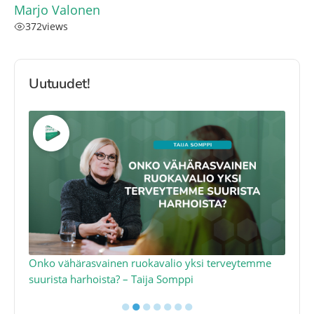
Marjo Valonen
372
views
Uutuudet!
a
Onko vähärasvainen ruokavalio yksi terveytemme
Ko
suurista harhoista? – Taija Somppi
tod
●
●
●
●
●
●
●