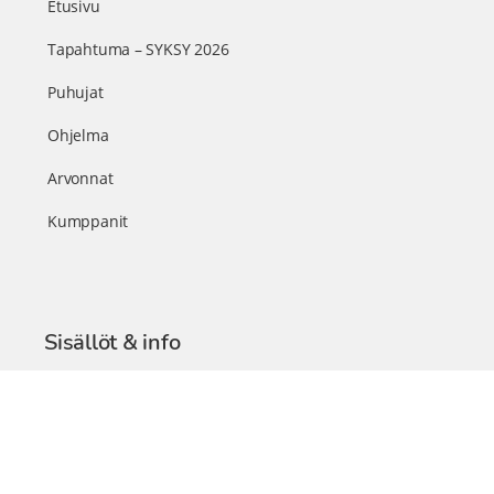
Etusivu
Tapahtuma – SYKSY 2026
Puhujat
Ohjelma
Arvonnat
Kumppanit
Sisällöt & info
TerveysSummit Podcast
Blogi – Artikkelit
Liity VIP-jäseneksi