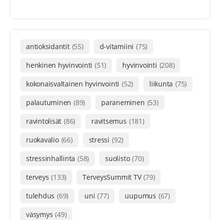
antioksidantit
(55)
d-vitamiini
(75)
henkinen hyvinvointi
(51)
hyvinvointi
(208)
kokonaisvaltainen hyvinvointi
(52)
liikunta
(75)
palautuminen
(89)
paraneminen
(53)
ravintolisät
(86)
ravitsemus
(181)
ruokavalio
(66)
stressi
(92)
stressinhallinta
(58)
suolisto
(70)
terveys
(133)
TerveysSummit TV
(79)
tulehdus
(69)
uni
(77)
uupumus
(67)
väsymys
(49)