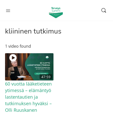
kliininen tutkimus
1 video found
47:59
60 vuotta lääketieteen
ytimessä – elämäntyö
lastentautien ja
tutkimuksen hyväksi –
Olli Ruuskanen