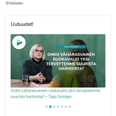
54
views
Uutuudet!
a
Onko vähärasvainen ruokavalio yksi terveytemme
Ko
suurista harhoista? – Taija Somppi
tod
●
●
●
●
●
●
●