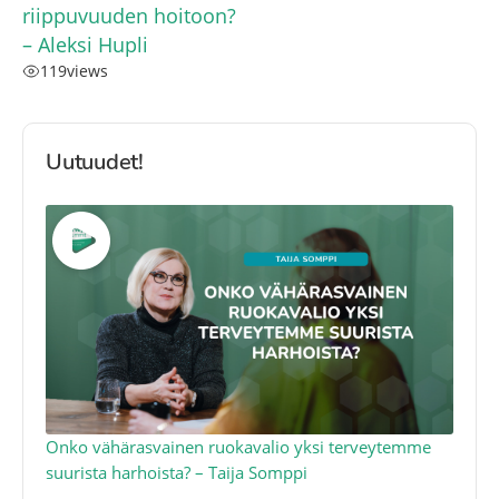
riippuvuuden hoitoon?
– Aleksi Hupli
119
views
Uutuudet!
a
Onko vähärasvainen ruokavalio yksi terveytemme
Ko
suurista harhoista? – Taija Somppi
tod