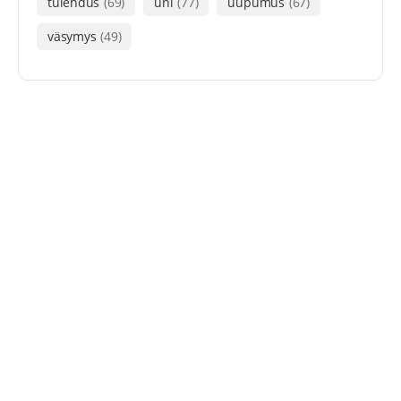
tulehdus
(69)
uni
(77)
uupumus
(67)
väsymys
(49)