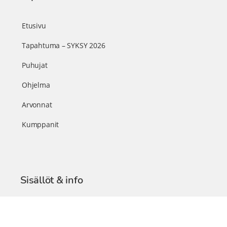
Etusivu
Tapahtuma – SYKSY 2026
Puhujat
Ohjelma
Arvonnat
Kumppanit
Sisällöt & info
TerveysSummit Podcast