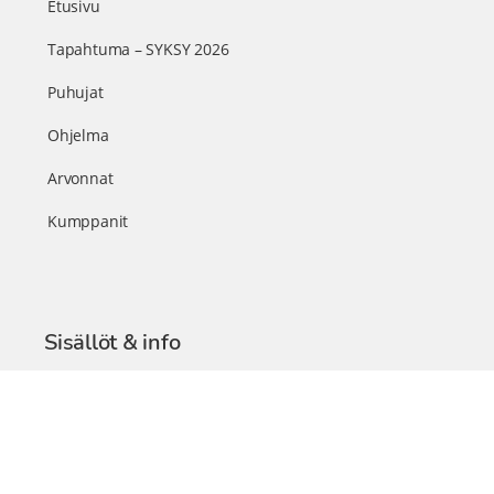
Etusivu
Tapahtuma – SYKSY 2026
Puhujat
Ohjelma
Arvonnat
Kumppanit
Sisällöt & info
TerveysSummit Podcast
Blogi – Artikkelit
Liity VIP-jäseneksi