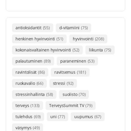
antioksidantit
(55)
d-vitamiini
(75)
henkinen hyvinvointi
(51)
hyvinvointi
(208)
kokonaisvaltainen hyvinvointi
(52)
liikunta
(75)
palautuminen
(89)
paraneminen
(53)
ravintolisät
(86)
ravitsemus
(181)
ruokavalio
(66)
stressi
(92)
stressinhallinta
(58)
suolisto
(70)
terveys
(133)
TerveysSummit TV
(79)
tulehdus
(69)
uni
(77)
uupumus
(67)
väsymys
(49)