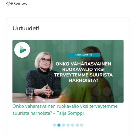
65
views
Uutuudet!
a
Onko vähärasvainen ruokavalio yksi terveytemme
Ko
suurista harhoista? – Taija Somppi
tod
●
●
●
●
●
●
●