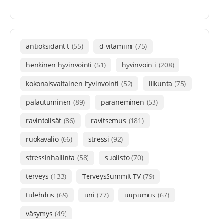
antioksidantit
(55)
d-vitamiini
(75)
henkinen hyvinvointi
(51)
hyvinvointi
(208)
kokonaisvaltainen hyvinvointi
(52)
liikunta
(75)
palautuminen
(89)
paraneminen
(53)
ravintolisät
(86)
ravitsemus
(181)
ruokavalio
(66)
stressi
(92)
stressinhallinta
(58)
suolisto
(70)
terveys
(133)
TerveysSummit TV
(79)
tulehdus
(69)
uni
(77)
uupumus
(67)
väsymys
(49)