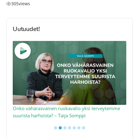
305
views
Uutuudet!
a
Onko vähärasvainen ruokavalio yksi terveytemme
Ko
suurista harhoista? – Taija Somppi
tod
●
●
●
●
●
●
●