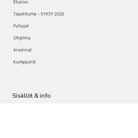
Etusivu
Tapahtuma – SYKSY 2026
Puhujat
Ohjelma
Arvonnat
Kumppanit
Sisällöt & info
TerveysSummit Podcast
Blogi – Artikkelit
Liity VIP-jäseneksi