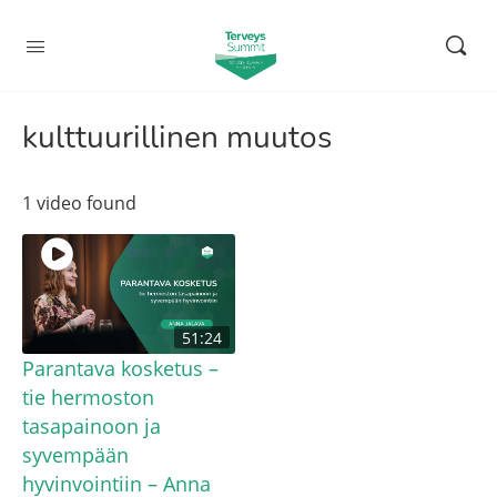
kulttuurillinen muutos
1 video found
51:24
Parantava kosketus –
tie hermoston
tasapainoon ja
syvempään
hyvinvointiin – Anna