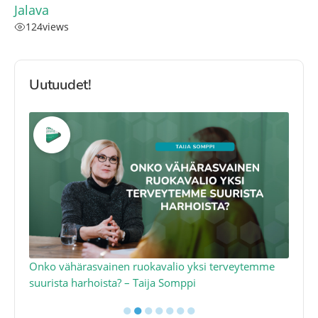
Jalava
124
views
Uutuudet!
a
Onko vähärasvainen ruokavalio yksi terveytemme
Ko
suurista harhoista? – Taija Somppi
tod
●
●
●
●
●
●
●