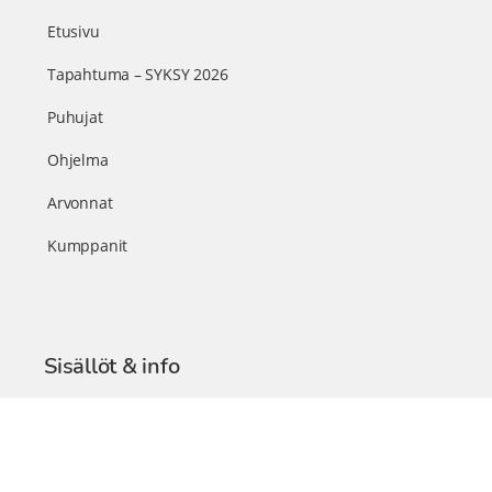
Etusivu
Tapahtuma – SYKSY 2026
Puhujat
Ohjelma
Arvonnat
Kumppanit
Sisällöt & info
TerveysSummit Podcast
Blogi – Artikkelit