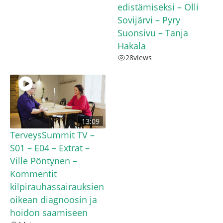
edistämiseksi – Olli
Sovijärvi – Pyry
Suonsivu – Tanja
Hakala
28
views
13:09
TerveysSummit TV –
S01 – E04 – Extrat –
Ville Pöntynen –
Kommentit
kilpirauhassairauksien
oikean diagnoosin ja
hoidon saamiseen