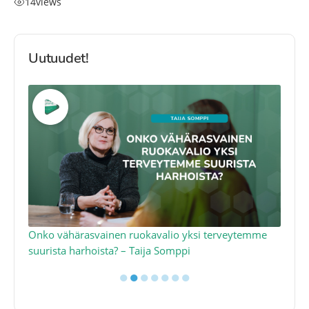
14
views
Uutuudet!
a
Onko vähärasvainen ruokavalio yksi terveytemme
Ko
suurista harhoista? – Taija Somppi
tod
●
●
●
●
●
●
●