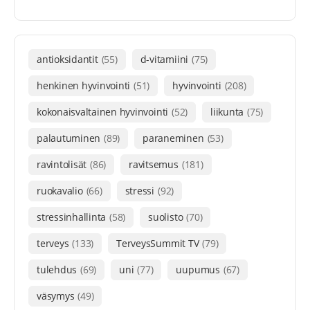
antioksidantit
(55)
d-vitamiini
(75)
henkinen hyvinvointi
(51)
hyvinvointi
(208)
kokonaisvaltainen hyvinvointi
(52)
liikunta
(75)
palautuminen
(89)
paraneminen
(53)
ravintolisät
(86)
ravitsemus
(181)
ruokavalio
(66)
stressi
(92)
stressinhallinta
(58)
suolisto
(70)
terveys
(133)
TerveysSummit TV
(79)
tulehdus
(69)
uni
(77)
uupumus
(67)
väsymys
(49)