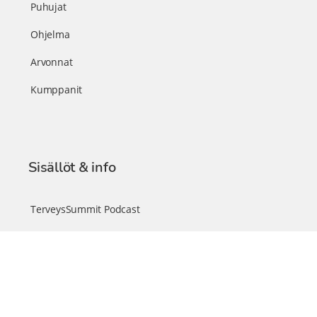
Puhujat
Ohjelma
Arvonnat
Kumppanit
Sisällöt & info
TerveysSummit Podcast
Blogi – Artikkelit
Liity VIP-jäseneksi
VIP-videokirjasto