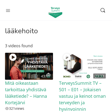
lääkehoito
3 videos found
43:11
23:37
Mitä oikeastaan
TerveysSummit TV –
tarkoittaa yhdistävä
S01 – E01 – Jokaisen
lääketiede? – Hanna
vastuu ja keinot oman
Kortejärvi
terveyden ja
321
views
hyvinvoinnin