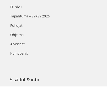
Etusivu
Tapahtuma – SYKSY 2026
Puhujat
Ohjelma
Arvonnat
Kumppanit
Sisällöt & info
TerveysSummit Podcast
Blogi – Artikkelit