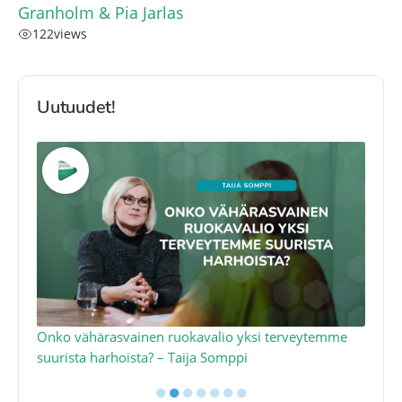
Granholm & Pia Jarlas
122
views
Uutuudet!
a
Onko vähärasvainen ruokavalio yksi terveytemme
Ko
suurista harhoista? – Taija Somppi
tod
●
●
●
●
●
●
●