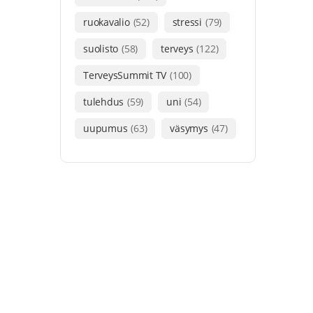
ruokavalio
(52)
stressi
(79)
suolisto
(58)
terveys
(122)
TerveysSummit TV
(100)
tulehdus
(59)
uni
(54)
uupumus
(63)
väsymys
(47)