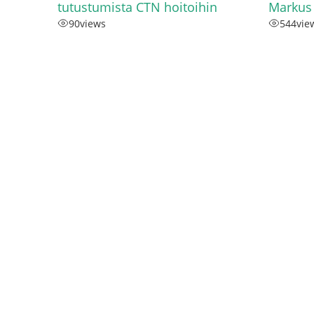
tutustumista CTN hoitoihin
Markus
90
views
544
vie