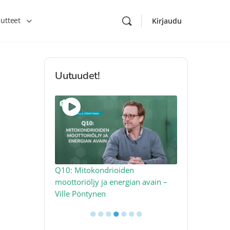
utteet
Kirjaudu
Uutuudet!
ikkea –
Q10: Mitokondrioiden
Miksi ahker
todellista
moottoriöljy ja energian avain –
miten sen vo
Ville Pöntynen
●
●
●
●
●
●
●