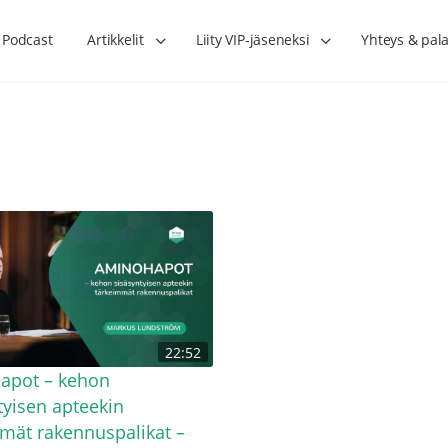
Podcast
Artikkelit
Liity VIP-jäseneksi
Yhteys & pala
n
Onko vähärasvainen ruokavalio
Kolesteroli ei kerro ka
22:52
a –
yksi terveytemme suurista
sydänterveyden kolme 
harhoista? – Taija Somppi
tekijää – Joni Laiho
apot – kehon
tyisen apteekin
mät rakennuspalikat –