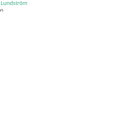
 Lundström
ws