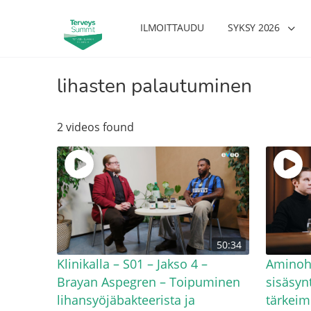
ILMOITTAUDU
SYKSY 2026
lihasten palautuminen
2 videos found
sharjoittelu on naisen tärkein
Verisuonet priimakuntoon – näi
50:34
onihoito – Kaisa Jaakkola
tuet verenkiertoa ruuan voimall
Hanna Voutilainen
Klinikalla – S01 – Jakso 4 –
Aminoh
Brayan Aspegren – Toipuminen
sisäsyn
lihansyöjäbakteerista ja
tärkeim