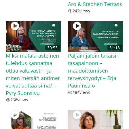
Aro & Stephen Terrass
242
views
39:53
31:18
Miksi matala-asteinen
Paljain jaloin takaisin
tulehdus kannattaa
tasapainoon –
ottaa vakavasti – ja
maadoittumisen
miten metsän antimet
terveyshyödyt – Erja
voivat auttaa siinä? –
Pauninsalo
Pyry Suonsivu
184
views
268
views