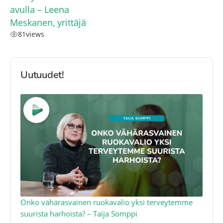
avulla – Leena
Meskanen, yrittäjä
81
views
Uutuudet!
a
Onko vähärasvainen ruokavalio yksi terveytemme
Ko
suurista harhoista? – Taija Somppi
tod