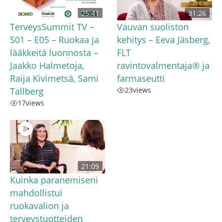
25:41
31:26
TerveysSummit TV –
Vauvan suoliston
S01 – E05 – Ruokaa ja
kehitys – Eeva Jäsberg,
lääkkeitä luonnosta –
FLT
Jaakko Halmetoja,
ravintovalmentaja® ja
Raija Kivimetsä, Sami
farmaseutti
Tallberg
23
views
17
views
21:09
Kuinka paranemiseni
mahdollistui
ruokavalion ja
terveystuotteiden