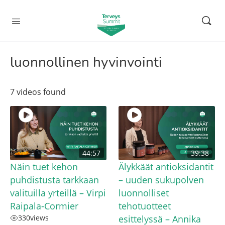
luonnollinen hyvinvointi
7 videos found
44:57
39:38
Näin tuet kehon
Älykkäät antioksidantit
puhdistusta tarkkaan
– uuden sukupolven
valituilla yrteillä – Virpi
luonnolliset
Raipala-Cormier
tehotuotteet
330
views
esittelyssä – Annika