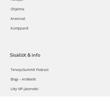
Ohjelma
Arvonnat
Kumppanit
Sisällöt & info
TerveysSummit Podcast
Blogi – Artikkelit
Liity VIP-jäseneksi
VIP-videokirjasto
FAQ – Usein kysyttyä