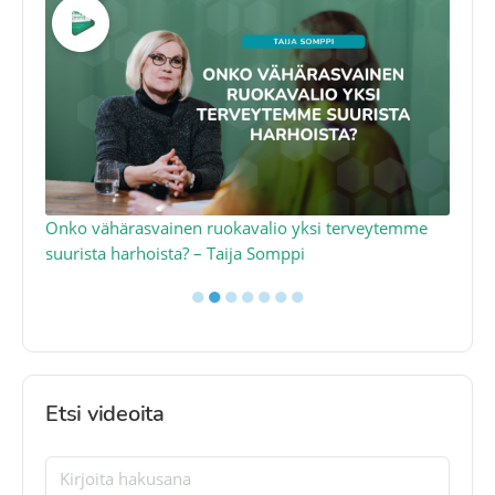
a
Onko vähärasvainen ruokavalio yksi terveytemme
Ko
suurista harhoista? – Taija Somppi
tod
●
●
●
●
●
●
●
Etsi videoita