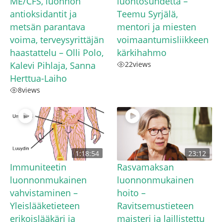
ME/CFS, luonnon
luontosuhdetta –
antioksidantit ja
Teemu Syrjälä,
metsän parantava
mentori ja miesten
voima, terveysyrittäjän
voimaantumisliikkeen
haastattelu – Olli Polo,
kärkihahmo
Kalevi Pihlaja, Sanna
22
views
Herttua-Laiho
8
views
1:18:54
23:12
Immuniteetin
Rasvamaksan
luonnonmukainen
luonnonmukainen
vahvistaminen –
hoito –
Yleislääketieteen
Ravitsemustieteen
erikoislääkäri ja
maisteri ja laillistettu