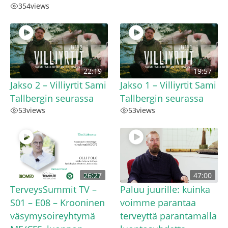
354
views
22:19
19:57
Jakso 2 – Villiyrtit Sami
Jakso 1 – Villiyrtit Sami
Tallbergin seurassa
Tallbergin seurassa
53
views
53
views
26:27
47:00
TerveysSummit TV –
Paluu juurille: kuinka
S01 – E08 – Krooninen
voimme parantaa
väsymysoireyhtymä
terveyttä parantamalla