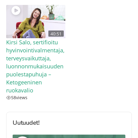
40:51
Kirsi Salo, sertifioitu
hyvinvointivalmentaja,
terveysvaikuttaja,
luonnonmukaisuuden
puolestapuhuja –
Ketogeeninen
ruokavalio
58
views
Uutuudet!