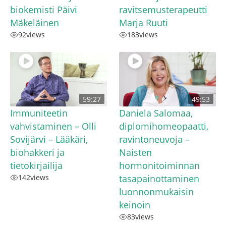
biokemisti Päivi
ravitsemusterapeutti
Mäkeläinen
Marja Ruuti
92
views
183
views
59:27
49:53
Immuniteetin
Daniela Salomaa,
vahvistaminen – Olli
diplomihomeopaatti,
Sovijärvi – Lääkäri,
ravintoneuvoja –
biohakkeri ja
Naisten
tietokirjailija
hormonitoiminnan
142
views
tasapainottaminen
luonnonmukaisin
keinoin
83
views