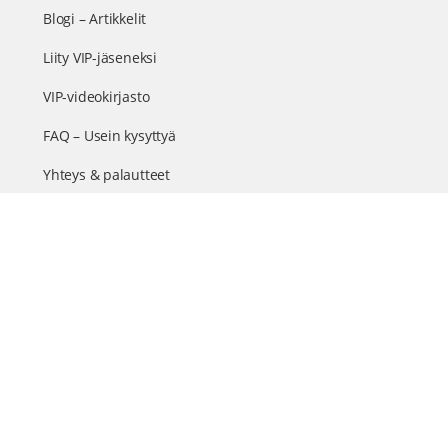
Blogi – Artikkelit
Liity VIP-jäseneksi
VIP-videokirjasto
FAQ – Usein kysyttyä
Yhteys & palautteet
Tiimi
Suomen suurin terveystapahtuma netissä