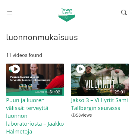
luonnonmukaisuus
11 videos found
51:02
25:01
Puun ja kuoren
Jakso 3 – Villiyrtit Sami
välissä: terveyttä
Tallbergin seurassa
luonnon
58
views
laboratoriosta – Jaakko
Halmetoja