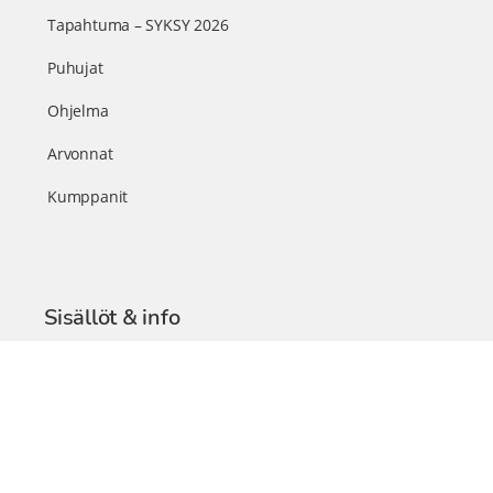
Tapahtuma – SYKSY 2026
Puhujat
Ohjelma
Arvonnat
Kumppanit
Sisällöt & info
TerveysSummit Podcast
Blogi – Artikkelit
Liity VIP-jäseneksi