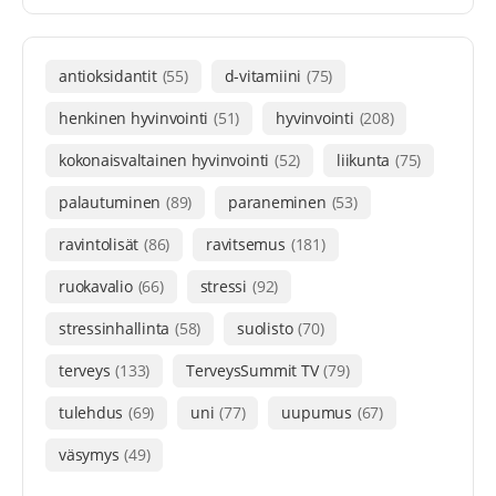
antioksidantit
(55)
d-vitamiini
(75)
henkinen hyvinvointi
(51)
hyvinvointi
(208)
kokonaisvaltainen hyvinvointi
(52)
liikunta
(75)
palautuminen
(89)
paraneminen
(53)
ravintolisät
(86)
ravitsemus
(181)
ruokavalio
(66)
stressi
(92)
stressinhallinta
(58)
suolisto
(70)
terveys
(133)
TerveysSummit TV
(79)
tulehdus
(69)
uni
(77)
uupumus
(67)
väsymys
(49)