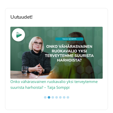
Uutuudet!
a
Onko vähärasvainen ruokavalio yksi terveytemme
Ko
suurista harhoista? – Taija Somppi
tod
●
●
●
●
●
●
●