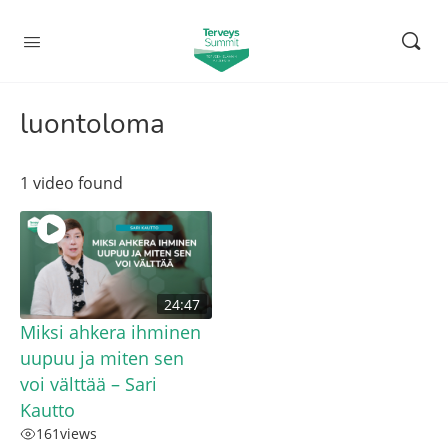
luontoloma
1 video found
24:47
Miksi ahkera ihminen
uupuu ja miten sen
voi välttää – Sari
Kautto
161
views