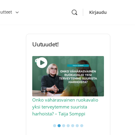
utteet
Kirjaudu
Uutuudet!
toon – näin
Onko vähärasvainen ruokavalio
Kolesteroli 
an voimalla –
yksi terveytemme suurista
sydäntervey
harhoista? – Taija Somppi
tekijää – Jo
●
●
●
●
●
●
●