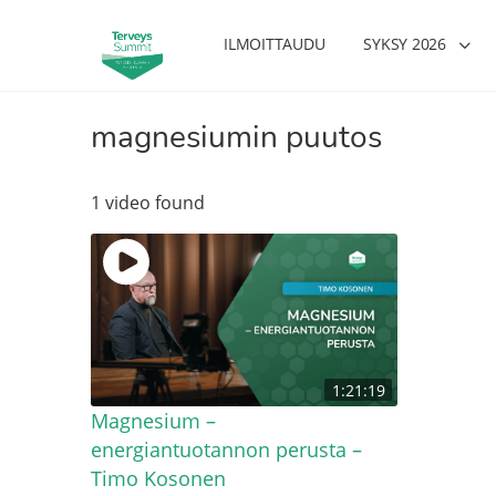
ILMOITTAUDU
SYKSY 2026
magnesiumin puutos
1 video found
1:21:19
Magnesium –
energiantuotannon perusta –
Timo Kosonen