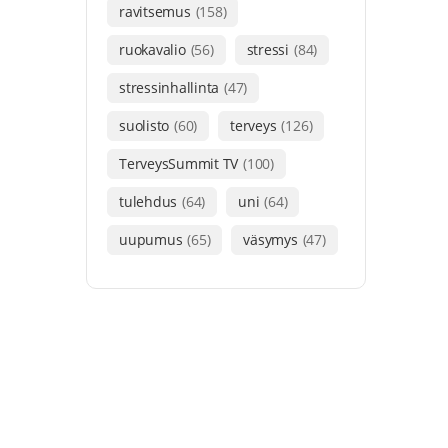
ravitsemus
(158)
ruokavalio
(56)
stressi
(84)
stressinhallinta
(47)
suolisto
(60)
terveys
(126)
TerveysSummit TV
(100)
tulehdus
(64)
uni
(64)
uupumus
(65)
väsymys
(47)