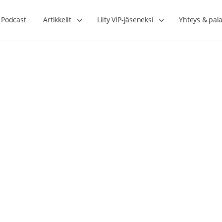
Podcast
Artikkelit
Liity VIP-jäseneksi
Yhteys & pala
Lihasharjoittelu on naisen tärkein
Verisuonet priimakun
hormonihoito – Kaisa Jaakkola
tuet verenkiertoa ruu
Hanna Voutilainen