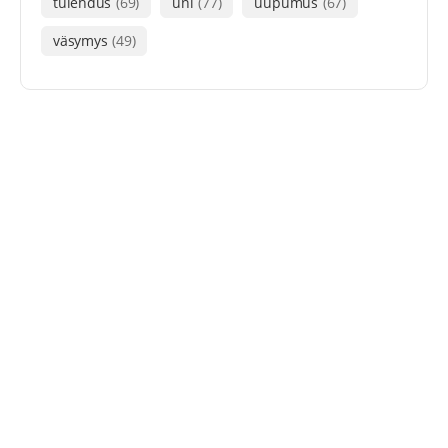
tulehdus
(69)
uni
(77)
uupumus
(67)
väsymys
(49)