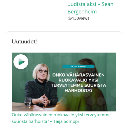
uudistajaksi – Sean
Bergenheim
130
views
Uutuudet!
a
Onko vähärasvainen ruokavalio yksi terveytemme
Ko
suurista harhoista? – Taija Somppi
tod