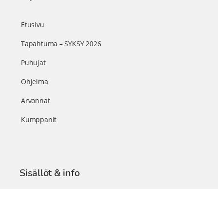
Etusivu
Tapahtuma – SYKSY 2026
Puhujat
Ohjelma
Arvonnat
Kumppanit
Sisällöt & info
TerveysSummit Podcast