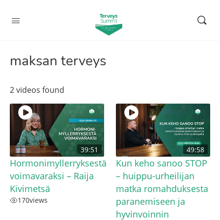
maksan terveys
2 videos found
39:51
49:58
Hormonimyllerryksestä
Kun keho sanoo STOP
voimavaraksi – Raija
– huippu-urheilijan
Kivimetsä
matka romahduksesta
170
views
paranemiseen ja
hyvinvoinnin