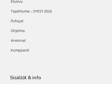
Etusivu
Tapahtuma – SYKSY 2026
Puhujat
Ohjelma
Arvonnat
Kumppanit
Sisällöt & info
TerveysSummit Podcast
Blogi – Artikkelit
Liity VIP-jäseneksi