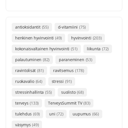
antioksidantit
(55)
d-vitamiini
(75)
henkinen hyvinvointi
(49)
hyvinvointi
(203)
kokonaisvaltainen hyvinvointi
(51)
liikunta
(72)
palautuminen
(82)
paraneminen
(53)
ravintolisät
(81)
ravitsemus
(178)
ruokavalio
(64)
stressi
(91)
stressinhallinta
(55)
suolisto
(68)
terveys
(133)
TerveysSummit TV
(83)
tulehdus
(69)
uni
(72)
uupumus
(66)
väsymys
(49)