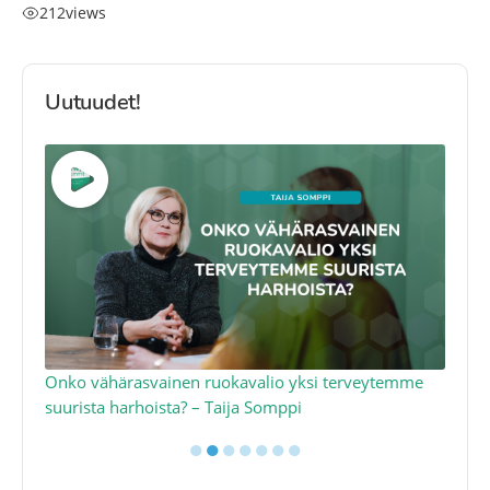
212
views
Uutuudet!
a
Onko vähärasvainen ruokavalio yksi terveytemme
Ko
suurista harhoista? – Taija Somppi
tod
●
●
●
●
●
●
●