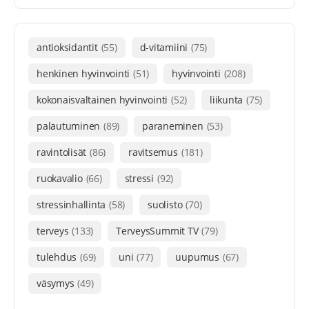
antioksidantit
(55)
d-vitamiini
(75)
henkinen hyvinvointi
(51)
hyvinvointi
(208)
kokonaisvaltainen hyvinvointi
(52)
liikunta
(75)
palautuminen
(89)
paraneminen
(53)
ravintolisät
(86)
ravitsemus
(181)
ruokavalio
(66)
stressi
(92)
stressinhallinta
(58)
suolisto
(70)
terveys
(133)
TerveysSummit TV
(79)
tulehdus
(69)
uni
(77)
uupumus
(67)
väsymys
(49)