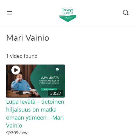
Mari Vainio
1 video found
30:27
Lupa levätä – tietoinen
hiljaisuus on matka
omaan ytimeen – Mari
Vainio
309
views