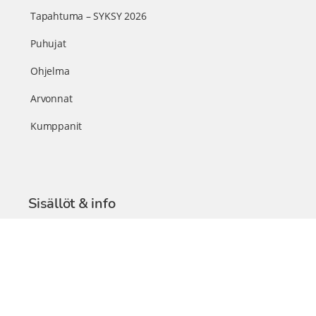
Tapahtuma – SYKSY 2026
Puhujat
Ohjelma
Arvonnat
Kumppanit
Sisällöt & info
TerveysSummit Podcast
Blogi – Artikkelit
Liity VIP-jäseneksi