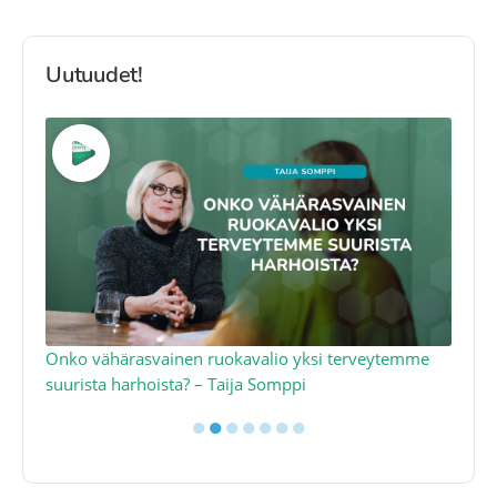
Uutuudet!
a
Onko vähärasvainen ruokavalio yksi terveytemme
Ko
suurista harhoista? – Taija Somppi
tod
●
●
●
●
●
●
●