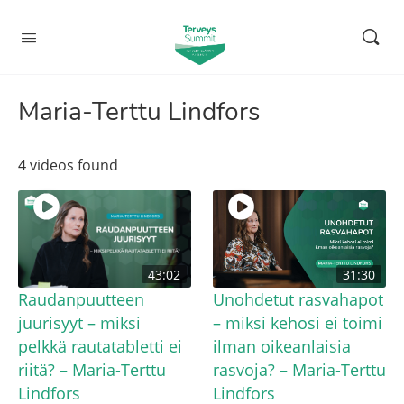
Maria-Terttu Lindfors
4 videos found
43:02
31:30
Raudanpuutteen
Unohdetut rasvahapot
juurisyyt – miksi
– miksi kehosi ei toimi
pelkkä rautatabletti ei
ilman oikeanlaisia
riitä? – Maria-Terttu
rasvoja? – Maria-Terttu
Lindfors
Lindfors