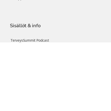
Sisällöt & info
TerveysSummit Podcast
Blogi – Artikkelit
Liity VIP-jäseneksi
VIP-videokirjasto
FAQ – Usein kysyttyä
Yhteys & palautteet
Tiimi