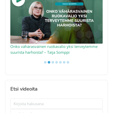
a
Onko vähärasvainen ruokavalio yksi terveytemme
Ko
suurista harhoista? – Taija Somppi
tod
●
●
●
●
●
●
●
Etsi videoita