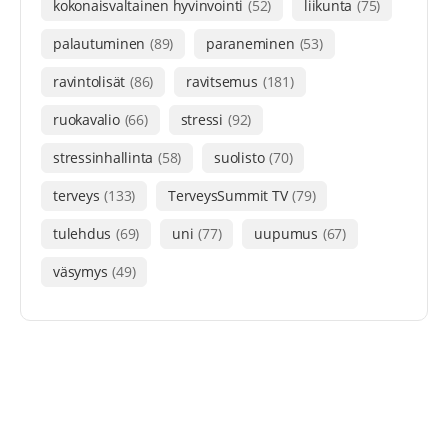
kokonaisvaltainen hyvinvointi
(52)
liikunta
(75)
palautuminen
(89)
paraneminen
(53)
ravintolisät
(86)
ravitsemus
(181)
ruokavalio
(66)
stressi
(92)
stressinhallinta
(58)
suolisto
(70)
terveys
(133)
TerveysSummit TV
(79)
tulehdus
(69)
uni
(77)
uupumus
(67)
väsymys
(49)