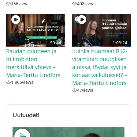
156
views
408
views
50:44
1:03:24
Raudan puutteen ja
Kuinka huomaat B12-
mikrobiston
vitamiinin puutoksen
merkittävä yhteys –
ajoissa, löydät syyt ja
Maria-Terttu Lindfors
korjaat vaikutukset? –
1 965
views
Maria-Terttu Lindfors
47
views
Uutuudet!