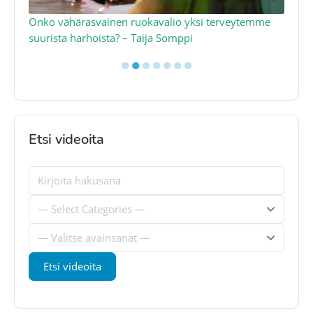
a
Onko vähärasvainen ruokavalio yksi terveytemme
Ko
suurista harhoista? – Taija Somppi
tod
●
●
●
●
●
●
●
Etsi videoita