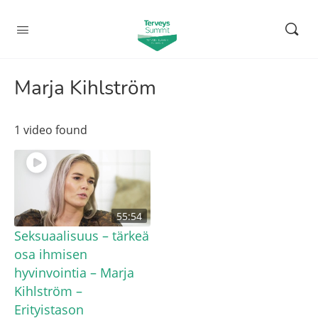
Marja Kihlström
1 video found
55:54
Seksuaalisuus – tärkeä
osa ihmisen
hyvinvointia – Marja
Kihlström –
Erityistason