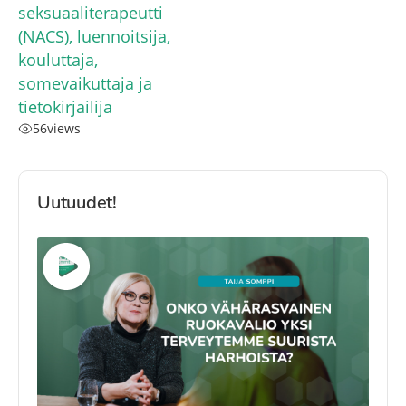
seksuaaliterapeutti
(NACS), luennoitsija,
kouluttaja,
somevaikuttaja ja
tietokirjailija
56
views
Uutuudet!