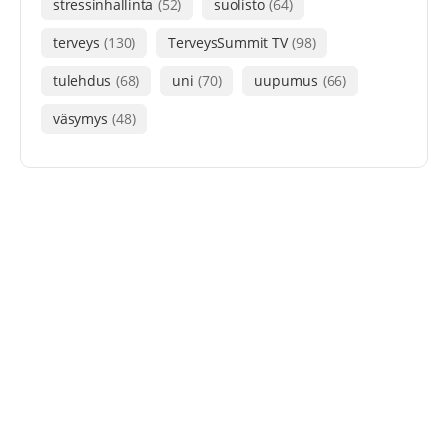
stressinhallinta
(52)
suolisto
(64)
terveys
(130)
TerveysSummit TV
(98)
tulehdus
(68)
uni
(70)
uupumus
(66)
väsymys
(48)