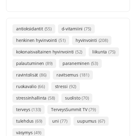
antioksidantit
(55)
d-vitamiini
(75)
henkinen hyvinvointi
(51)
hyvinvointi
(208)
kokonaisvaltainen hyvinvointi
(52)
liikunta
(75)
palautuminen
(89)
paraneminen
(53)
ravintolisät
(86)
ravitsemus
(181)
ruokavalio
(66)
stressi
(92)
stressinhallinta
(58)
suolisto
(70)
terveys
(133)
TerveysSummit TV
(79)
tulehdus
(69)
uni
(77)
uupumus
(67)
väsymys
(49)