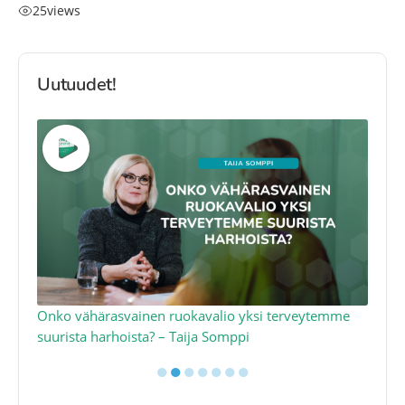
25
views
Uutuudet!
a
Onko vähärasvainen ruokavalio yksi terveytemme
Ko
suurista harhoista? – Taija Somppi
tod
●
●
●
●
●
●
●