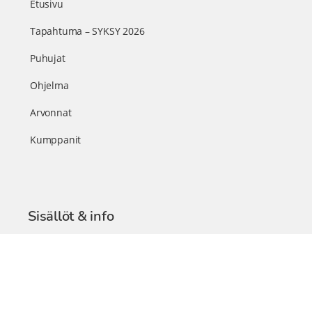
Etusivu
Tapahtuma – SYKSY 2026
Puhujat
Ohjelma
Arvonnat
Kumppanit
Sisällöt & info
TerveysSummit Podcast
Blogi – Artikkelit
Liity VIP-jäseneksi