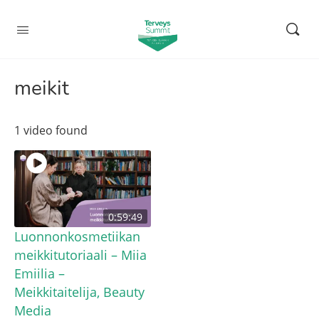
meikit
1 video found
0:59:49
Luonnonkosmetiikan
meikkitutoriaali – Miia
Emiilia –
Meikkitaitelija, Beauty
Media