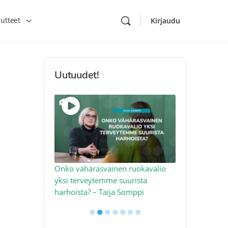
utteet
Kirjaudu
Uutuudet!
toon – näin
Onko vähärasvainen ruokavalio
Kolesteroli 
an voimalla –
yksi terveytemme suurista
sydäntervey
harhoista? – Taija Somppi
tekijää – Jo
●
●
●
●
●
●
●