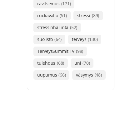
ravitsemus
(171)
ruokavalio
(61)
stressi
(89)
stressinhallinta
(52)
suolisto
(64)
terveys
(130)
TerveysSummit TV
(98)
tulehdus
(68)
uni
(70)
uupumus
(66)
väsymys
(48)