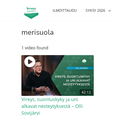
ILMOITTAUDU
SYKSY 2026
merisuola
1 video found
42:12
Vireys, suorituskyky ja uni
alkavat nesteytyksestä – Olli
Sovijärvi