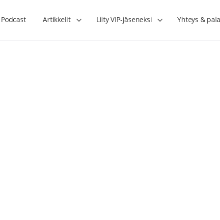
Podcast
Artikkelit
Liity VIP-jäseneksi
Yhteys & pala
Lihasharjoittelu on naisen tärkein
Verisuonet priimakun
hormonihoito – Kaisa Jaakkola
tuet verenkiertoa ruu
Hanna Voutilainen