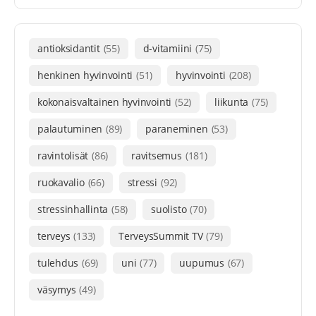
antioksidantit
(55)
d-vitamiini
(75)
henkinen hyvinvointi
(51)
hyvinvointi
(208)
kokonaisvaltainen hyvinvointi
(52)
liikunta
(75)
palautuminen
(89)
paraneminen
(53)
ravintolisät
(86)
ravitsemus
(181)
ruokavalio
(66)
stressi
(92)
stressinhallinta
(58)
suolisto
(70)
terveys
(133)
TerveysSummit TV
(79)
tulehdus
(69)
uni
(77)
uupumus
(67)
väsymys
(49)