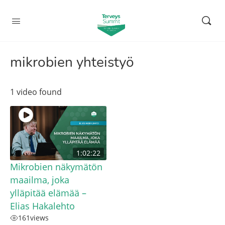
mikrobien yhteistyö
1 video found
1:02:22
Mikrobien näkymätön
maailma, joka
ylläpitää elämää –
Elias Hakalehto
161
views