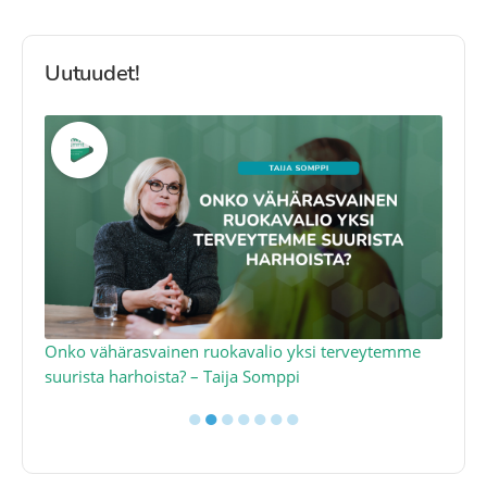
Uutuudet!
a
Onko vähärasvainen ruokavalio yksi terveytemme
Ko
suurista harhoista? – Taija Somppi
tod
●
●
●
●
●
●
●