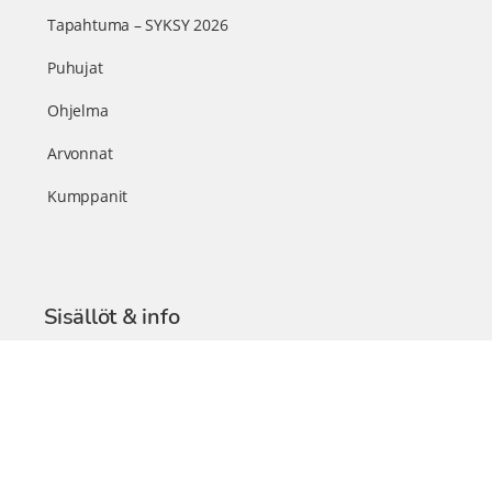
Tapahtuma – SYKSY 2026
Puhujat
Ohjelma
Arvonnat
Kumppanit
Sisällöt & info
TerveysSummit Podcast
Blogi – Artikkelit
Liity VIP-jäseneksi