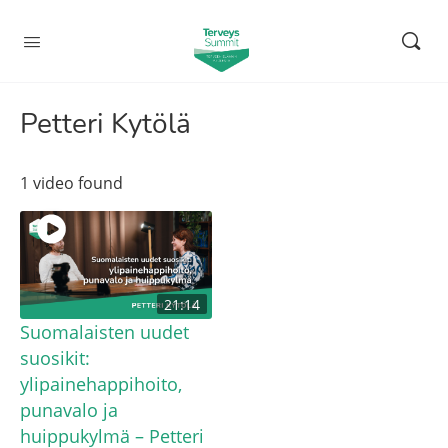
Petteri Kytölä
1 video found
21:14
Suomalaisten uudet
suosikit:
ylipainehappihoito,
punavalo ja
huippukylmä – Petteri