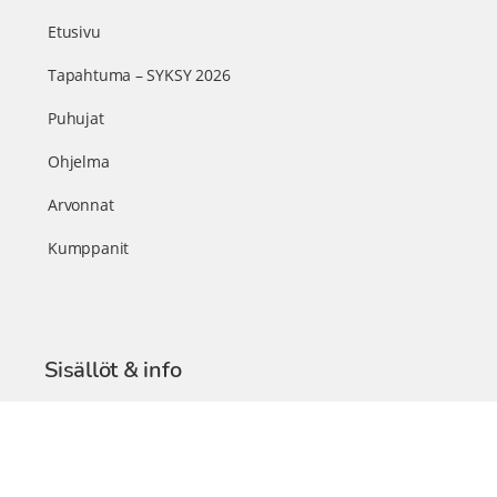
Etusivu
Tapahtuma – SYKSY 2026
Puhujat
Ohjelma
Arvonnat
Kumppanit
Sisällöt & info
TerveysSummit Podcast
Blogi – Artikkelit