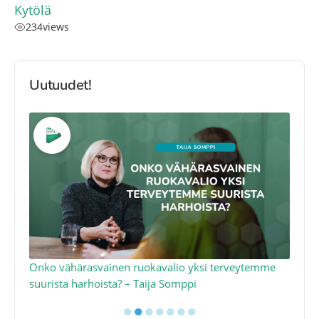
Kytölä
234
views
Uutuudet!
a
Onko vähärasvainen ruokavalio yksi terveytemme
Ko
suurista harhoista? – Taija Somppi
tod
●
●
●
●
●
●
●