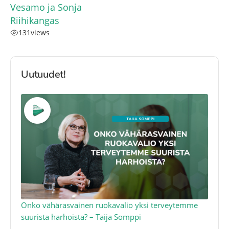
Vesamo ja Sonja
Riihikangas
131
views
Uutuudet!
a
Onko vähärasvainen ruokavalio yksi terveytemme
Ko
suurista harhoista? – Taija Somppi
tod