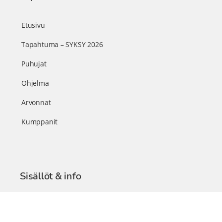
Etusivu
Tapahtuma – SYKSY 2026
Puhujat
Ohjelma
Arvonnat
Kumppanit
Sisällöt & info
TerveysSummit Podcast