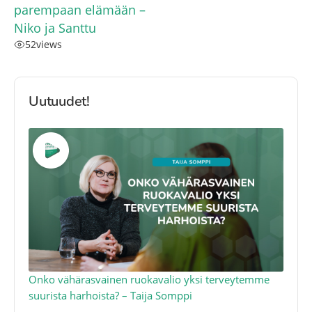
parempaan elämään –
Niko ja Santtu
52
views
Uutuudet!
a
Onko vähärasvainen ruokavalio yksi terveytemme
Ko
suurista harhoista? – Taija Somppi
tod