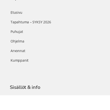
Etusivu
Tapahtuma – SYKSY 2026
Puhujat
Ohjelma
Arvonnat
Kumppanit
Sisällöt & info
TerveysSummit Podcast