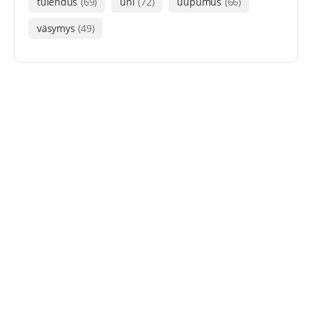
tulehdus
(69)
uni
(72)
uupumus
(66)
väsymys
(49)