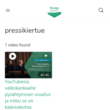
pressikiertue
1 video found
40:46
YouTubesta
valkokankaalle:
pysähtymisen oivallus
ja miksi se oli
käännekohta