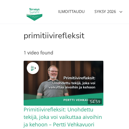
ILMOITTAUDU
SYKSY 2026
primitiivirefleksit
1 video found
54:59
Primitiivirefleksit: Unohdettu
tekijä, joka voi vaikuttaa aivoihin
ja kehoon – Pertti Vehkavuori