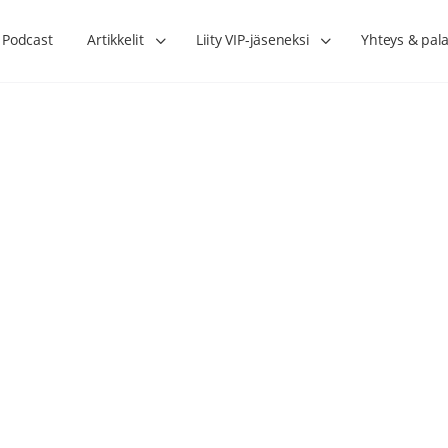
Podcast
Artikkelit
Liity VIP-jäseneksi
Yhteys & pala
Lihasharjoittelu on naisen tärkein
Verisuonet priimakun
hormonihoito – Kaisa Jaakkola
tuet verenkiertoa ruu
Hanna Voutilainen