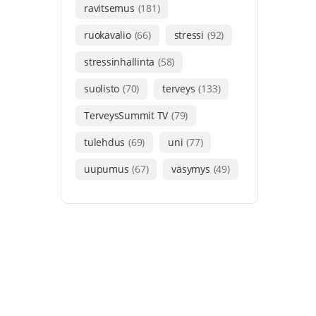
ravitsemus
(181)
ruokavalio
(66)
stressi
(92)
stressinhallinta
(58)
suolisto
(70)
terveys
(133)
TerveysSummit TV
(79)
tulehdus
(69)
uni
(77)
uupumus
(67)
väsymys
(49)