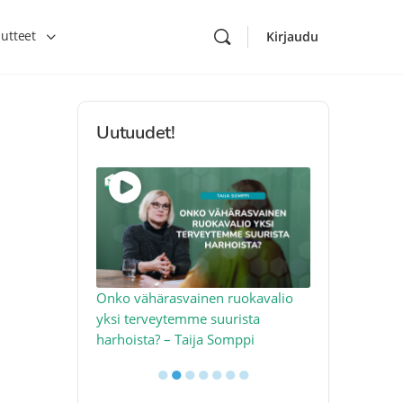
utteet
Kirjaudu
Uutuudet!
toon – näin
Onko vähärasvainen ruokavalio
Kolesteroli 
an voimalla –
yksi terveytemme suurista
sydäntervey
harhoista? – Taija Somppi
tekijää – Jo
●
●
●
●
●
●
●