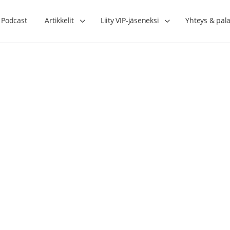
Podcast
Artikkelit
Liity VIP-jäseneksi
Yhteys & pala
Lihasharjoittelu on naisen tärkein
Verisuonet priimakun
hormonihoito – Kaisa Jaakkola
tuet verenkiertoa ruu
Hanna Voutilainen