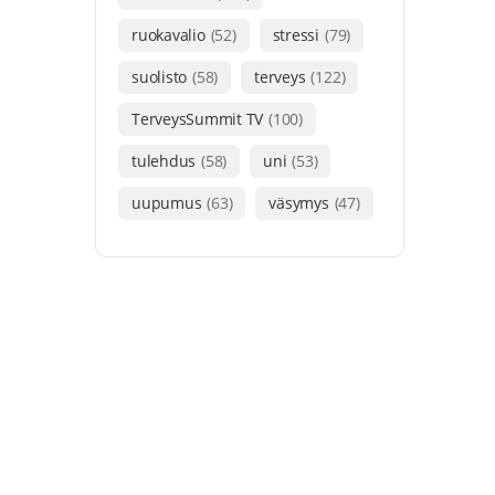
ruokavalio
(52)
stressi
(79)
suolisto
(58)
terveys
(122)
TerveysSummit TV
(100)
tulehdus
(58)
uni
(53)
uupumus
(63)
väsymys
(47)