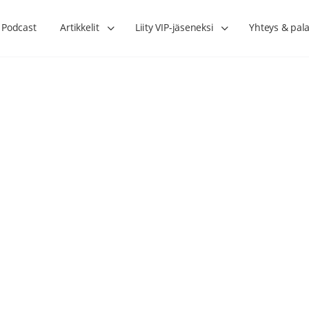
Podcast
Artikkelit
Liity VIP-jäseneksi
Yhteys & pala
Lihasharjoittelu on naisen tärkein
Verisuonet priimakun
hormonihoito – Kaisa Jaakkola
tuet verenkiertoa ruu
Hanna Voutilainen