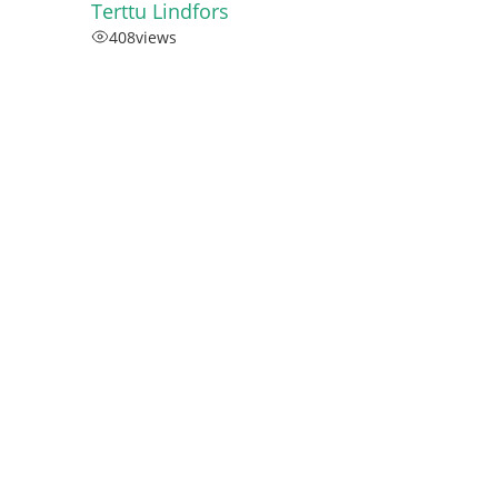
Terttu Lindfors
408
views