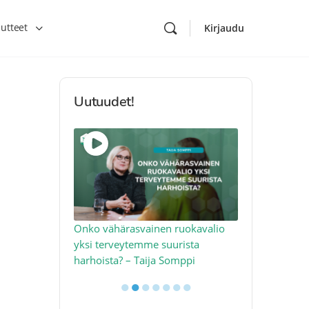
utteet
Kirjaudu
Uutuudet!
toon – näin
Onko vähärasvainen ruokavalio
Kolesteroli 
an voimalla –
yksi terveytemme suurista
sydäntervey
harhoista? – Taija Somppi
tekijää – Jo
●
●
●
●
●
●
●