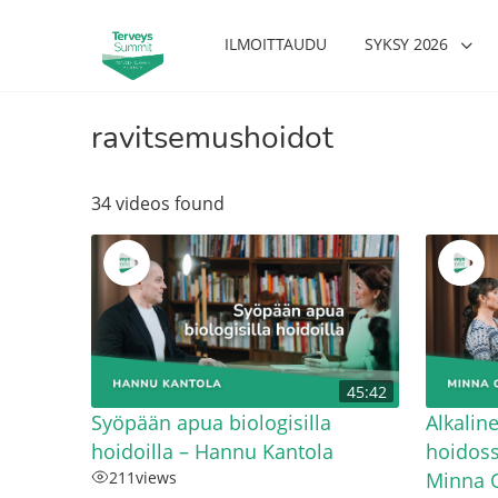
ILMOITTAUDU
SYKSY 2026
ravitsemushoidot
34 videos found
45:42
Syöpään apua biologisilla
Alkalin
hoidoilla – Hannu Kantola
hoidoss
211
views
Minna 