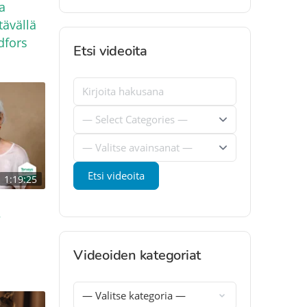
a
tävällä
ndfors
Etsi videoita
1:19:25
–
Videoiden kategoriat