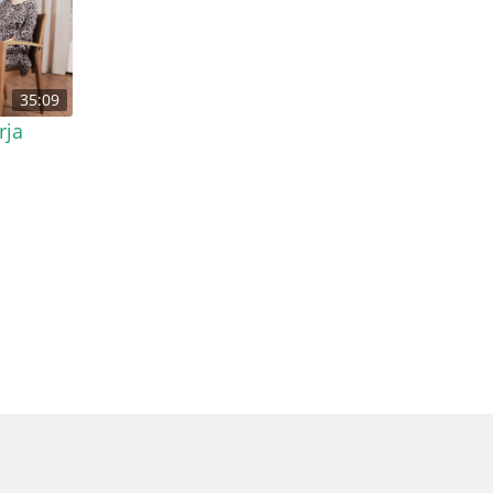
35:09
rja