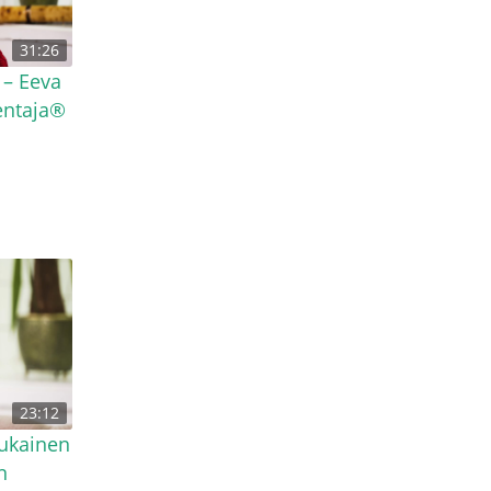
31:26
 – Eeva
entaja®
23:12
ukainen
n