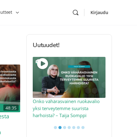
utteet
Kirjaudu
Uutuudet!
toon – näin
Onko vähärasvainen ruokavalio
Kolesteroli 
48:35
an voimalla –
yksi terveytemme suurista
sydäntervey
harhoista? – Taija Somppi
tekijää – Jo
esta
●
●
●
●
●
●
●
a