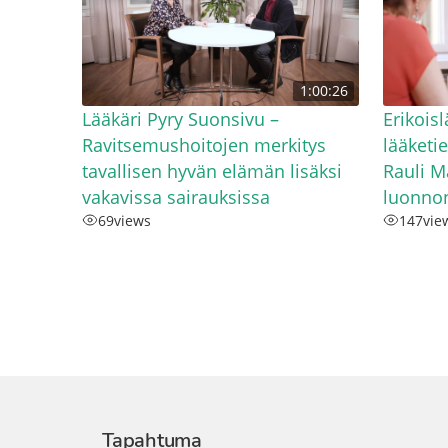
1:00:26
Lääkäri Pyry Suonsivu –
Erikois
Ravitsemushoitojen merkitys
lääketi
tavallisen hyvän elämän lisäksi
Rauli M
vakavissa sairauksissa
luonno
69
views
147
vie
Tapahtuma