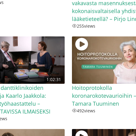
ws
vakavasta masennuksest
kokonaisvaltaisella yhdis
lääketieteellä? – Pirjo Li
255
views
1:02:31
idanttiklinikoiden
Hoitoprotokolla
ja Kaarlo Jaakkola:
koronarokotevaurioihin 
yöhaastattelu –
Tamara Tuuminen
TAVISSA ILMAISEKSI
492
views
iews