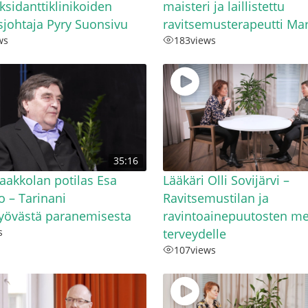
oksidanttiklinikoiden
maisteri ja laillistettu
sjohtaja Pyry Suonsivu
ravitsemusterapeutti Mar
ws
183
views
35:16
Jaakkolan potilas Esa
Lääkäri Olli Sovijärvi –
o – Tarinani
Ravitsemustilan ja
yövästä paranemisesta
ravintoainepuutosten me
s
terveydelle
107
views