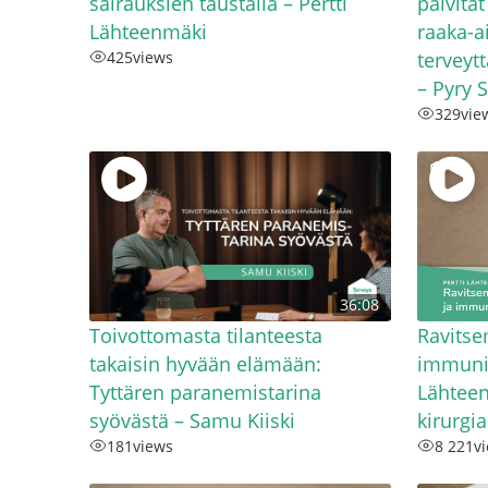
sairauksien taustalla – Pertti
päivitä
Lähteenmäki
raaka-a
425
views
terveyt
– Pyry 
329
vie
36:08
Toivottomasta tilanteesta
Ravitse
takaisin hyvään elämään:
immunit
Tyttären paranemistarina
Lähteen
syövästä – Samu Kiiski
kirurgia
181
views
8 221
v