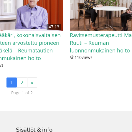
47:13
lääkäri, kokonaisvaltaisen
Ravitsemusterapeutti Ma
eteen arvostettu pioneeri
Ruuti – Reuman
äkelä – Reumatautien
luonnonmukainen hoito
nmukainen hoito
110
views
ws
1
2
»
Page 1 of 2
Sisällöt & info