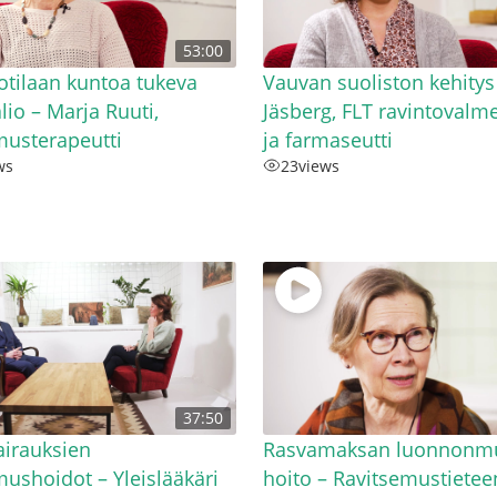
53:00
tilaan kuntoa tukeva
Vauvan suoliston kehitys
lio – Marja Ruuti,
Jäsberg, FLT ravintovalm
musterapeutti
ja farmaseutti
ws
23
views
37:50
irauksien
Rasvamaksan luonnonm
mushoidot – Yleislääkäri
hoito – Ravitsemustietee