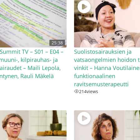
25:38
Summit TV – S01 – E04 –
Suolistosairauksien ja
uuni-, kilpirauhas- ja
vatsaongelmien hoidon t
iraudet – Maili Lepola,
vinkit – Hanna Voutilaine
öntynen, Rauli Mäkelä
funktionaalinen
ravitsemusterapeutti
214
views