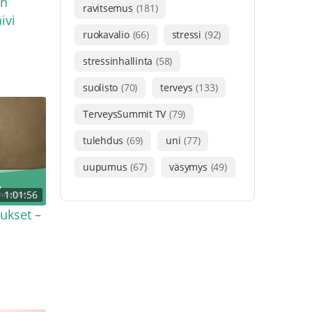
in
ravitsemus
(181)
ivi
ruokavalio
(66)
stressi
(92)
stressinhallinta
(58)
suolisto
(70)
terveys
(133)
TerveysSummit TV
(79)
tulehdus
(69)
uni
(77)
uupumus
(67)
väsymys
(49)
1:01:56
ukset –