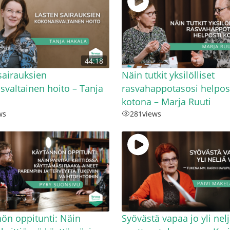
44:18
sairauksien
Näin tutkit yksilölliset
svaltainen hoito – Tanja
rasvahappotasosi helpos
kotona – Marja Ruuti
ws
281
views
ön oppitunti: Näin
Syövästä vapaa jo yli nel