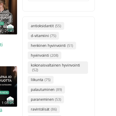
antioksidantit
(55)
25:40
d-vitamiini
(75)
ti
henkinen hyvinvointi
(51)
hyvinvointi
(208)
kokonaisvaltainen hyvinvointi
(52)
liikunta
(75)
palautuminen
(89)
paraneminen
(53)
1:08:06
ravintolisät
(86)
jä