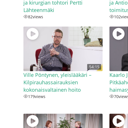
ja kirurgian tohtori Pertti
ja Anti
Lähteenmäki
toimitu
82
views
102
vie
54:15
Ville Pöntynen, yleislääkäri –
Kaarlo 
Kilpirauhassairauksien
Pitkäah
kokonaisvaltainen hoito
haimas
179
views
70
view