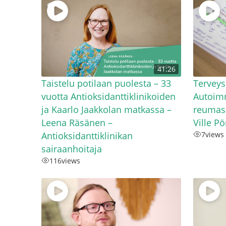
41:26
Taistelu potilaan puolesta – 33
Terveys
vuotta Antioksidanttiklinikoiden
Autoimm
ja Kaarlo Jaakkolan matkassa –
reumasa
Leena Räsänen –
Ville P
Antioksidanttiklinikan
7
views
sairaanhoitaja
116
views