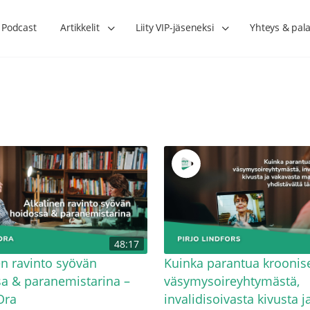
Podcast
Artikkelit
Liity VIP-jäseneksi
Yhteys & pala
Lihasharjoittelu on naisen tärkein
Verisuonet priimakun
48:17
hormonihoito – Kaisa Jaakkola
tuet verenkiertoa ruu
Hanna Voutilainen
en ravinto syövän
Kuinka parantua kroonis
a & paranemistarina –
väsymysoireyhtymästä,
Ora
invalidisoivasta kivusta j