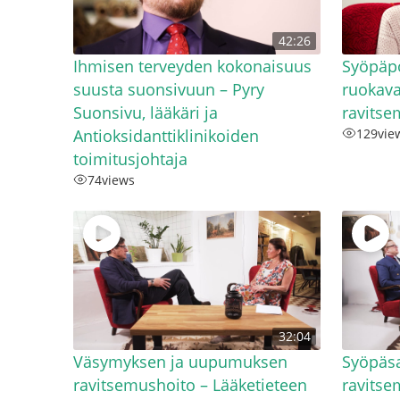
42:26
Ihmisen terveyden kokonaisuus
Syöpäpo
suusta suonsivuun – Pyry
ruokava
Suonsivu, lääkäri ja
ravitse
Antioksidanttiklinikoiden
129
vie
toimitusjohtaja
74
views
32:04
Väsymyksen ja uupumuksen
Syöpäsa
ravitsemushoito – Lääketieteen
ravitse