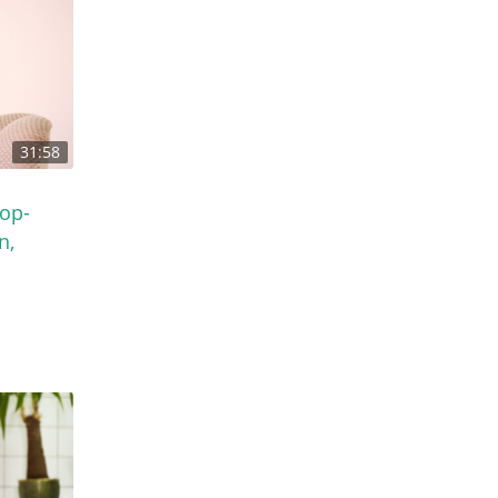
31:58
op-
n,