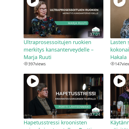
37:01
Ultraprosessoitujen ruokien
Lasten 
merkitys kansanterveydelle –
kokonai
Marja Ruuti
Hakala
397
views
147
vie
37:24
Hapetusstressi kroonisten
Käytänn