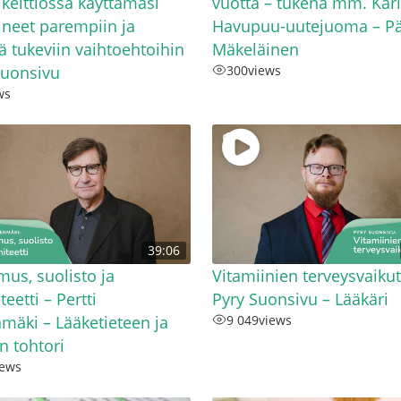
t keittiössä käyttämäsi
vuotta – tukena mm. Kar
ineet parempiin ja
Havupuu-uutejuoma – Pä
tä tukeviin vaihtoehtoihin
Mäkeläinen
Suonsivu
300
views
ws
39:06
mus, suolisto ja
Vitamiinien terveysvaikut
eetti – Pertti
Pyry Suonsivu – Lääkäri
mäki – Lääketieteen ja
9 049
views
n tohtori
iews