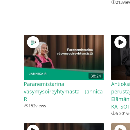
213
vie
38:24
Paranemistarina
Antioks
väsymysoireyhtymästä – Jannica
perusta
R
Elämänt
182
views
KATSOT
5 301
v