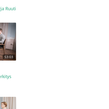
ja Ruuti
53:03
rkitys