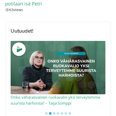
potilaan isä Petri
63
views
Uutuudet!
a
Onko vähärasvainen ruokavalio yksi terveytemme
Ko
suurista harhoista? – Taija Somppi
tod
●
●
●
●
●
●
●