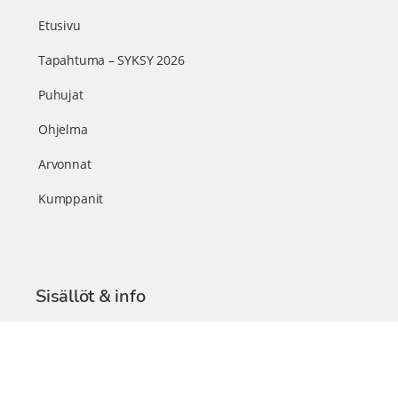
Etusivu
Tapahtuma – SYKSY 2026
Puhujat
Ohjelma
Arvonnat
Kumppanit
Sisällöt & info
TerveysSummit Podcast
Blogi – Artikkelit