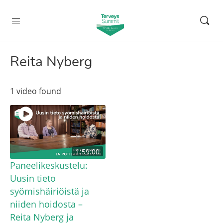
Reita Nyberg
1 video found
1:59:00
Paneelikeskustelu:
Uusin tieto
syömishäiriöistä ja
niiden hoidosta –
Reita Nyberg ja