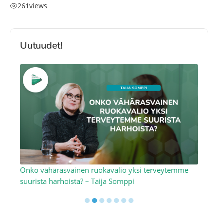
261
views
Uutuudet!
a
Onko vähärasvainen ruokavalio yksi terveytemme
Ko
suurista harhoista? – Taija Somppi
tod
●
●
●
●
●
●
●