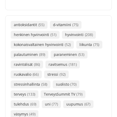
antioksidantit
(55)
d-vitamiini
(75)
henkinen hyvinvointi
(51)
hyvinvointi
(208)
kokonaisvaltainen hyvinvointi
(52)
liikunta
(75)
palautuminen
(89)
paraneminen
(53)
ravintolisät
(86)
ravitsemus
(181)
ruokavalio
(66)
stressi
(92)
stressinhallinta
(58)
suolisto
(70)
terveys
(133)
TerveysSummit TV
(79)
tulehdus
(69)
uni
(77)
uupumus
(67)
väsymys
(49)