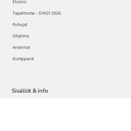
Etusivu
Tapahtuma – SYKSY 2026
Puhujat
Ohjelma
Arvonnat
Kumppanit
Sisällöt & info
TerveysSummit Podcast
Blogi – Artikkelit
Liity VIP-jäseneksi