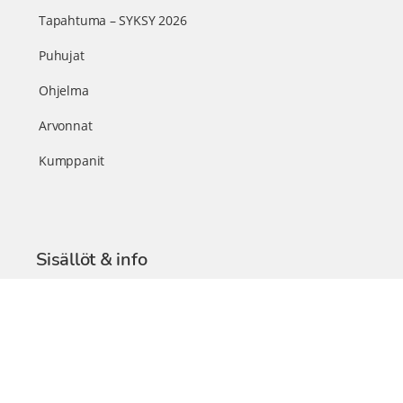
Tapahtuma – SYKSY 2026
Puhujat
Ohjelma
Arvonnat
Kumppanit
Sisällöt & info
TerveysSummit Podcast
Blogi – Artikkelit
Liity VIP-jäseneksi