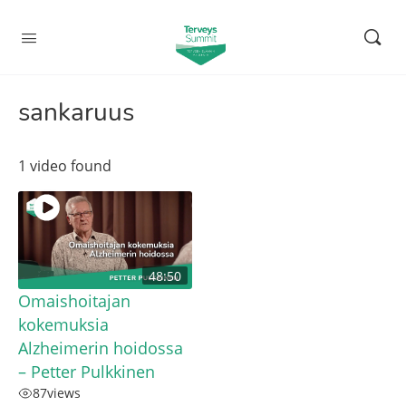
sankaruus
1 video found
48:50
Omaishoitajan
kokemuksia
Alzheimerin hoidossa
– Petter Pulkkinen
87
views