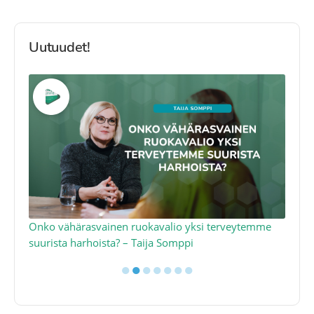
Uutuudet!
a
Onko vähärasvainen ruokavalio yksi terveytemme
Ko
suurista harhoista? – Taija Somppi
tod
●
●
●
●
●
●
●