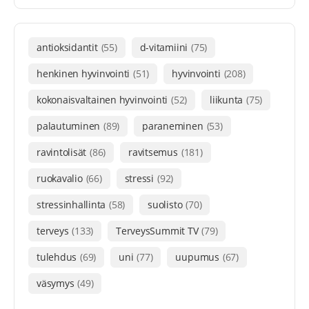
antioksidantit
(55)
d-vitamiini
(75)
henkinen hyvinvointi
(51)
hyvinvointi
(208)
kokonaisvaltainen hyvinvointi
(52)
liikunta
(75)
palautuminen
(89)
paraneminen
(53)
ravintolisät
(86)
ravitsemus
(181)
ruokavalio
(66)
stressi
(92)
stressinhallinta
(58)
suolisto
(70)
terveys
(133)
TerveysSummit TV
(79)
tulehdus
(69)
uni
(77)
uupumus
(67)
väsymys
(49)