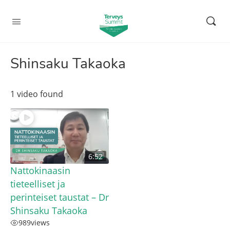
Shinsaku Takaoka
1 video found
6:52
Nattokinaasin
tieteelliset ja
perinteiset taustat – Dr
Shinsaku Takaoka
989
views