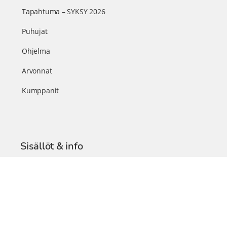
Tapahtuma – SYKSY 2026
Puhujat
Ohjelma
Arvonnat
Kumppanit
Sisällöt & info
TerveysSummit Podcast
Blogi – Artikkelit
Liity VIP-jäseneksi