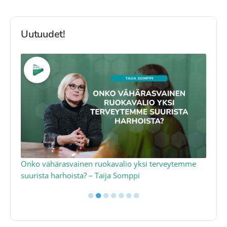
Uutuudet!
a
Onko vähärasvainen ruokavalio yksi terveytemme
Ko
suurista harhoista? – Taija Somppi
tod
●
●
●
●
●
●
●