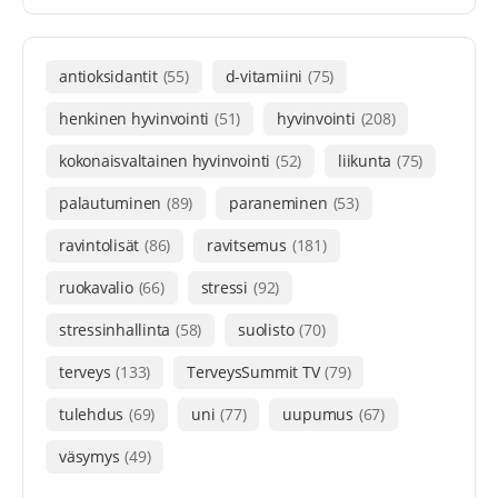
antioksidantit
(55)
d-vitamiini
(75)
henkinen hyvinvointi
(51)
hyvinvointi
(208)
kokonaisvaltainen hyvinvointi
(52)
liikunta
(75)
palautuminen
(89)
paraneminen
(53)
ravintolisät
(86)
ravitsemus
(181)
ruokavalio
(66)
stressi
(92)
stressinhallinta
(58)
suolisto
(70)
terveys
(133)
TerveysSummit TV
(79)
tulehdus
(69)
uni
(77)
uupumus
(67)
väsymys
(49)