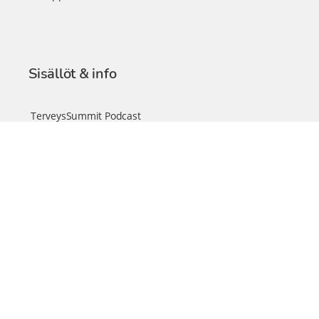
Sisällöt & info
TerveysSummit Podcast
Blogi – Artikkelit
Liity VIP-jäseneksi
VIP-videokirjasto
FAQ – Usein kysyttyä
Yhteys & palautteet
Tiimi