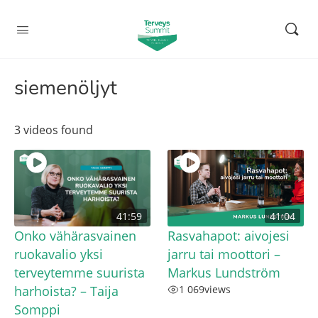
siemenöljyt
3 videos found
41:59
41:04
Onko vähärasvainen
Rasvahapot: aivojesi
ruokavalio yksi
jarru tai moottori –
terveytemme suurista
Markus Lundström
harhoista? – Taija
1 069
views
Somppi