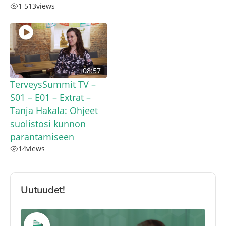
1 513
views
08:57
TerveysSummit TV –
S01 – E01 – Extrat –
Tanja Hakala: Ohjeet
suolistosi kunnon
parantamiseen
14
views
Uutuudet!