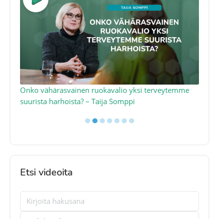
a
Onko vähärasvainen ruokavalio yksi terveytemme
Ko
suurista harhoista? – Taija Somppi
tod
●
●
●
●
●
●
●
Etsi videoita