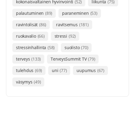
kokonaisvaltainen hyvinvointi
(52)
liikunta
(75)
palautuminen
(89)
paraneminen
(53)
ravintolisät
(86)
ravitsemus
(181)
ruokavalio
(66)
stressi
(92)
stressinhallinta
(58)
suolisto
(70)
terveys
(133)
TerveysSummit TV
(79)
tulehdus
(69)
uni
(77)
uupumus
(67)
väsymys
(49)