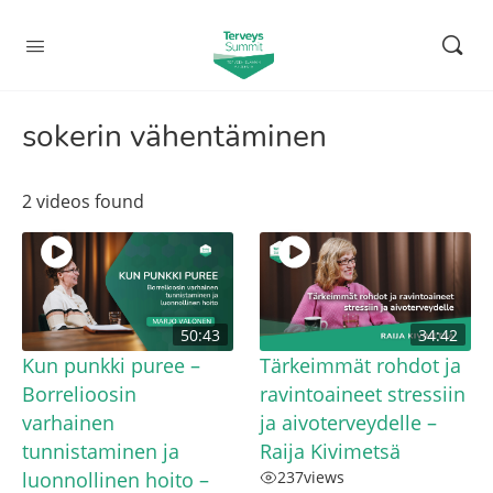
sokerin vähentäminen
2 videos found
50:43
34:42
Kun punkki puree –
Tärkeimmät rohdot ja
Borrelioosin
ravintoaineet stressiin
varhainen
ja aivoterveydelle –
tunnistaminen ja
Raija Kivimetsä
luonnollinen hoito –
237
views