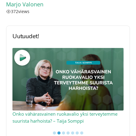
Marjo Valonen
372
views
Uutuudet!
a
Onko vähärasvainen ruokavalio yksi terveytemme
Ko
suurista harhoista? – Taija Somppi
tod
●
●
●
●
●
●
●