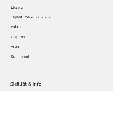
Etusivu
Tapahtuma – SYKSY 2026
Puhujat
Ohjelma
Arvonnat
Kumppanit
Sisällöt & info
TerveysSummit Podcast
Blogi – Artikkelit