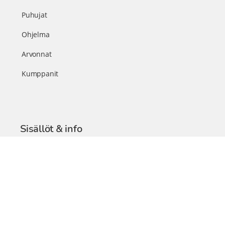
Puhujat
Ohjelma
Arvonnat
Kumppanit
Sisällöt & info
TerveysSummit Podcast
Blogi – Artikkelit
Liity VIP-jäseneksi
VIP-videokirjasto