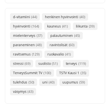
d-vitamiini
(44)
henkinen hyvinvointi
(40)
hyvinvointi
(164)
kauneus
(41)
liikunta
(39)
mielenterveys
(37)
palautuminen
(45)
paraneminen
(48)
ravintolisät
(60)
ravitsemus
(129)
ruokavalio
(41)
stressi
(69)
suolisto
(51)
terveys
(119)
TerveysSummit TV
(100)
TSTV Kausi 1
(35)
tulehdus
(50)
uni
(40)
uupumus
(59)
väsymys
(43)