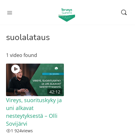
suolalataus
1 video found
42:12
Vireys, suorituskyky ja
uni alkavat
nesteytyksestä – Olli
Sovijärvi
1 924
views