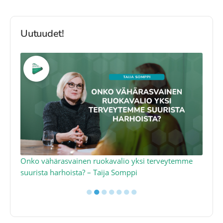
Uutuudet!
a
Onko vähärasvainen ruokavalio yksi terveytemme
Ko
suurista harhoista? – Taija Somppi
tod
●
●
●
●
●
●
●