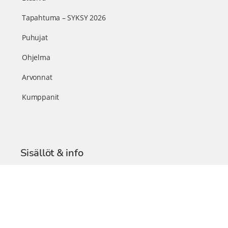
Tapahtuma – SYKSY 2026
Puhujat
Ohjelma
Arvonnat
Kumppanit
Sisällöt & info
TerveysSummit Podcast
Blogi – Artikkelit
Liity VIP-jäseneksi