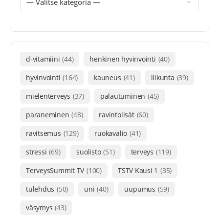
d-vitamiini
(44)
henkinen hyvinvointi
(40)
hyvinvointi
(164)
kauneus
(41)
liikunta
(39)
mielenterveys
(37)
palautuminen
(45)
paraneminen
(48)
ravintolisät
(60)
ravitsemus
(129)
ruokavalio
(41)
stressi
(69)
suolisto
(51)
terveys
(119)
TerveysSummit TV
(100)
TSTV Kausi 1
(35)
tulehdus
(50)
uni
(40)
uupumus
(59)
väsymys
(43)