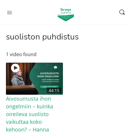
suoliston puhdistus
1 video found
44:15
Aivosumusta ihon
ongelmiin – kuinka
oireileva suolisto
vaikuttaa koko
kehoon? – Hanna