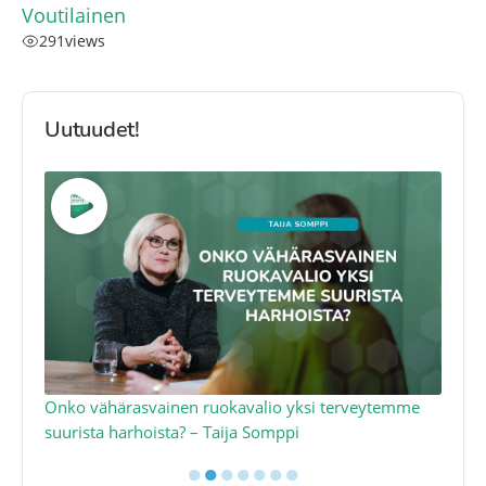
Voutilainen
291
views
Uutuudet!
a
Onko vähärasvainen ruokavalio yksi terveytemme
Ko
suurista harhoista? – Taija Somppi
tod
●
●
●
●
●
●
●