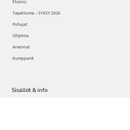
Etusivu
Tapahtuma – SYKSY 2026
Puhujat
Ohjelma
Arvonnat
Kumppanit
Sisällöt & info
TerveysSummit Podcast
Blogi – Artikkelit
Liity VIP-jäseneksi