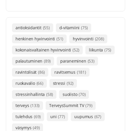
antioksidantit
(55)
d-vitamiini
(75)
henkinen hyvinvointi
(51)
hyvinvointi
(208)
kokonaisvaltainen hyvinvointi
(52)
liikunta
(75)
palautuminen
(89)
paraneminen
(53)
ravintolisät
(86)
ravitsemus
(181)
ruokavalio
(66)
stressi
(92)
stressinhallinta
(58)
suolisto
(70)
terveys
(133)
TerveysSummit TV
(79)
tulehdus
(69)
uni
(77)
uupumus
(67)
väsymys
(49)