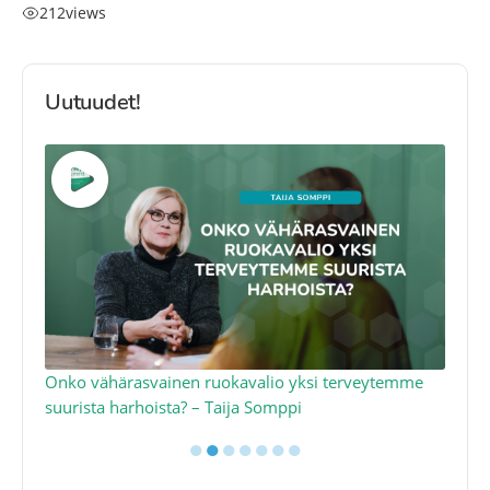
212
views
Uutuudet!
a
Onko vähärasvainen ruokavalio yksi terveytemme
Ko
suurista harhoista? – Taija Somppi
tod
●
●
●
●
●
●
●