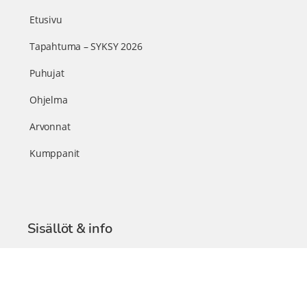
Etusivu
Tapahtuma – SYKSY 2026
Puhujat
Ohjelma
Arvonnat
Kumppanit
Sisällöt & info
TerveysSummit Podcast
Blogi – Artikkelit