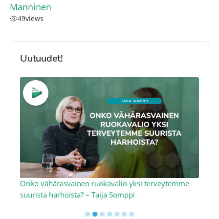
Manninen
49
views
Uutuudet!
a
Onko vähärasvainen ruokavalio yksi terveytemme
Ko
suurista harhoista? – Taija Somppi
tod
●
●
●
●
●
●
●