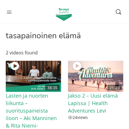
tasapainoinen elämä
2 videos found
38:35
21:29
Lasten ja nuorten
Jakso 2 – Uusi elämä
liikunta –
Lapissa | Health
suorituspaineista
Adventures Levi
iloon – Aki Manninen
24
views
& Rita Niemi-