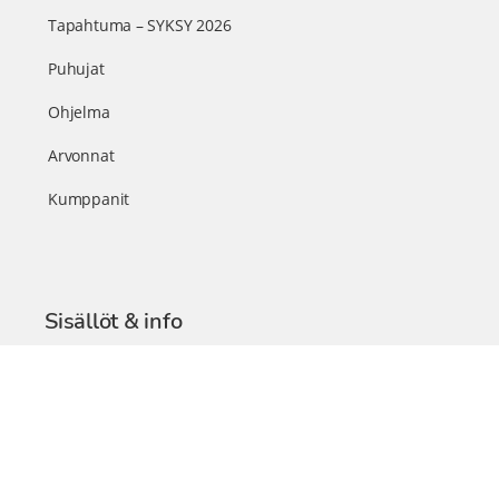
Tapahtuma – SYKSY 2026
Puhujat
Ohjelma
Arvonnat
Kumppanit
Sisällöt & info
TerveysSummit Podcast
Blogi – Artikkelit
Liity VIP-jäseneksi