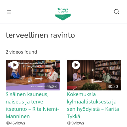
terveellinen ravinto
2 videos found
45:28
30:30
Sisäinen kauneus,
Kokemuksia
naiseus ja terve
kylmäaltistuksesta ja
itsetunto – Rita Niemi-
sen hyödyistä – Karita
Manninen
Tykkä
46
views
9
views