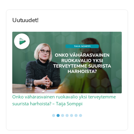
Uutuudet!
a
Onko vähärasvainen ruokavalio yksi terveytemme
Ko
suurista harhoista? – Taija Somppi
tod
●
●
●
●
●
●
●