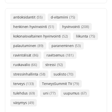
antioksidantit
(55)
d-vitamiini
(75)
henkinen hyvinvointi
(51)
hyvinvointi
(208)
kokonaisvaltainen hyvinvointi
(52)
liikunta
(75)
palautuminen
(89)
paraneminen
(53)
ravintolisät
(86)
ravitsemus
(181)
ruokavalio
(66)
stressi
(92)
stressinhallinta
(58)
suolisto
(70)
terveys
(133)
TerveysSummit TV
(79)
tulehdus
(69)
uni
(77)
uupumus
(67)
väsymys
(49)